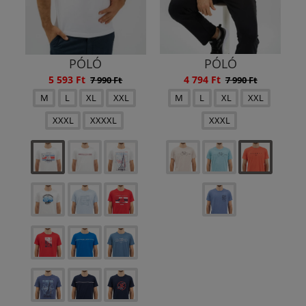
PÓLÓ
PÓLÓ
5 593 Ft
4 794 Ft
7 990 Ft
7 990 Ft
M
L
XL
XXL
M
L
XL
XXL
XXXL
XXXXL
XXXL