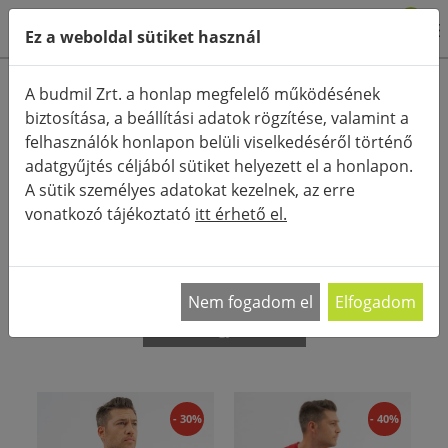
0
Ez a weboldal sütiket használ
Termékkategóriák
A budmil Zrt. a honlap megfelelő működésének
biztosítása, a beállítási adatok rögzítése, valamint a
Részletes keresés
felhasználók honlapon belüli viselkedéséről történő
FŐOLDAL
KATEGÓRIÁK
PÓLÓK
adatgyűjtés céljából sütiket helyezett el a honlapon.
A sütik személyes adatokat kezelnek, az erre
RENDEZÉS:
vonatkozó tájékoztató
itt érhető el.
A férfi póló szinte korlátlan mennyiségben
megtalálható a ruhásszekrényekben, 10-15
…
Nem fogadom el
Elfogadom
Előző megjelenítése
- 30%
- 40%