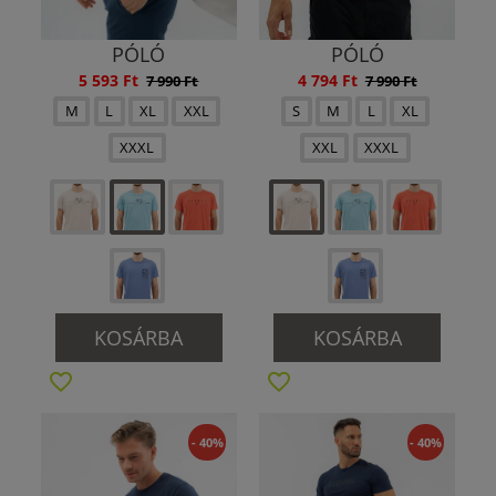
PÓLÓ
PÓLÓ
5 593 Ft
4 794 Ft
7 990 Ft
7 990 Ft
M
L
XL
XXL
S
M
L
XL
XXXL
XXL
XXXL
KOSÁRBA
KOSÁRBA
- 40%
- 40%