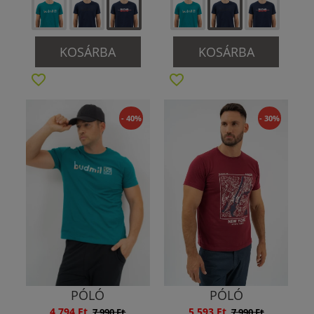
KOSÁRBA
KOSÁRBA
- 40%
- 30%
PÓLÓ
PÓLÓ
4 794 Ft
5 593 Ft
7 990 Ft
7 990 Ft