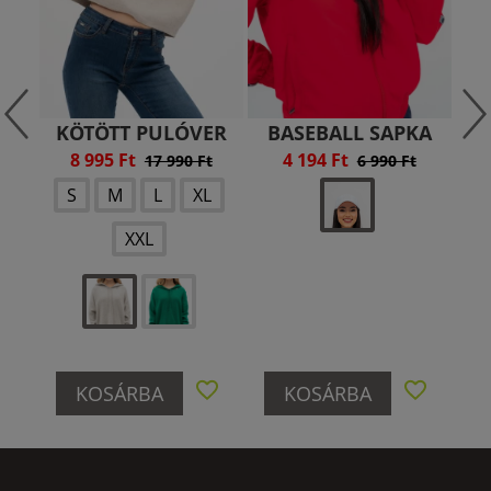
KÖTÖTT PULÓVER
BASEBALL SAPKA
8 995 Ft
4 194 Ft
17 990 Ft
6 990 Ft
S
M
L
XL
XXL
KOSÁRBA
KOSÁRBA