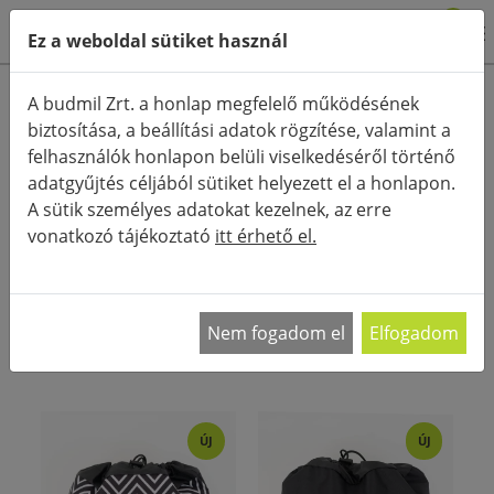
0
Ez a weboldal sütiket használ
Termékkategóriák
A budmil Zrt. a honlap megfelelő működésének
biztosítása, a beállítási adatok rögzítése, valamint a
Részletes keresés
felhasználók honlapon belüli viselkedéséről történő
FŐOLDAL
KATEGÓRIÁK
KIEGÉSZÍTŐK (TÁSKA)
adatgyűjtés céljából sütiket helyezett el a honlapon.
TORNAZSÁK
A sütik személyes adatokat kezelnek, az erre
vonatkozó tájékoztató
itt érhető el.
RENDEZÉS:
A tornazsák fénykorát éli mind a fiatal, mind az
idősebb korosztály tagjai között, hiszen az
…
Nem fogadom el
Elfogadom
ÚJ
ÚJ