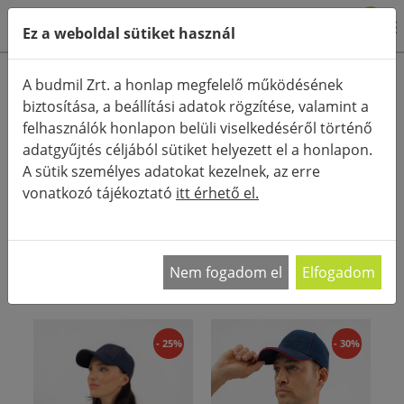
0
Ez a weboldal sütiket használ
Termékkategóriák
A budmil Zrt. a honlap megfelelő működésének
biztosítása, a beállítási adatok rögzítése, valamint a
Részletes keresés
felhasználók honlapon belüli viselkedéséről történő
FŐOLDAL
KATEGÓRIÁK
SAPKA
adatgyűjtés céljából sütiket helyezett el a honlapon.
A sütik személyes adatokat kezelnek, az erre
RENDEZÉS:
vonatkozó tájékoztató
itt érhető el.
A stílusos őszi/téli öltözéknek elengedhetetlen
része a férfi sapka. Nem csak azért, mert egyre
…
Nem fogadom el
Elfogadom
- 25%
- 30%