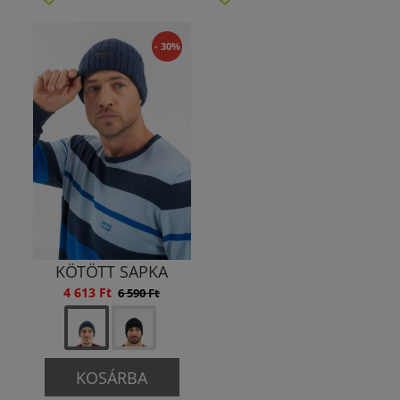
- 30%
KÖTÖTT SAPKA
4 613 Ft
6 590 Ft
KOSÁRBA