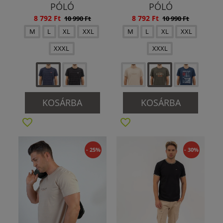
PÓLÓ
PÓLÓ
8 792 Ft
8 792 Ft
10 990 Ft
10 990 Ft
M
L
XL
XXL
M
L
XL
XXL
XXXL
XXXL
KOSÁRBA
KOSÁRBA
- 25%
- 30%