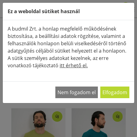
0
Ez a weboldal sütiket használ
Termékkategóriák
A budmil Zrt. a honlap megfelelő működésének
biztosítása, a beállítási adatok rögzítése, valamint a
Részletes keresés
felhasználók honlapon belüli viselkedéséről történő
FŐOLDAL
KATEGÓRIÁK
PÓLÓ
PÓLÓK
adatgyűjtés céljából sütiket helyezett el a honlapon.
A sütik személyes adatokat kezelnek, az erre
RENDEZÉS:
vonatkozó tájékoztató
itt érhető el.
Férfi pólók Stílusos, trendi, kényelmes és
praktikus. Ezek a jellemzők mind a férfi pólókat
…
Nem fogadom el
Elfogadom
ÚJ
ÚJ