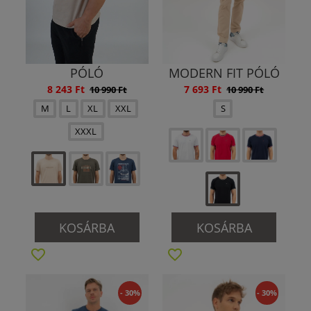
PÓLÓ
MODERN FIT PÓLÓ
8 243 Ft
7 693 Ft
10 990 Ft
10 990 Ft
M
L
XL
XXL
S
XXXL
KOSÁRBA
KOSÁRBA
- 30%
- 30%