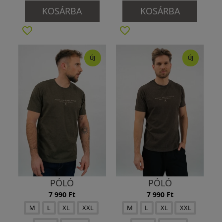
KOSÁRBA
KOSÁRBA
ÚJ
ÚJ
PÓLÓ
PÓLÓ
7 990 Ft
7 990 Ft
M
L
XL
XXL
M
L
XL
XXL