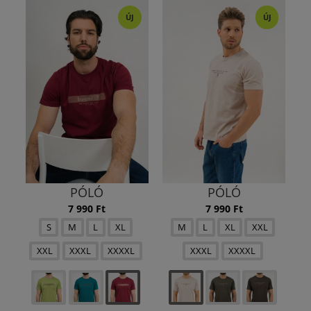
ÚJ
ÚJ
PÓLÓ
PÓLÓ
7 990 Ft
7 990 Ft
S
M
L
XL
M
L
XL
XXL
XXL
XXXL
XXXXL
XXXL
XXXXL