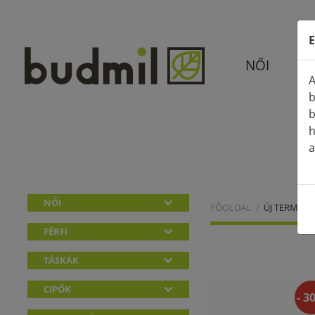
E
NŐI
A
b
b
h
a
NŐI
FŐOLDAL
ÚJ TERMÉKE
FÉRFI
TÁSKÁK
CIPŐK
- 3