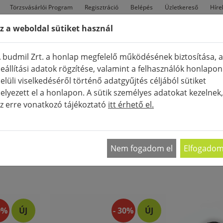
Törzsvásárlói Program
Regisztráció
Belépés
Üzletkereső
Híre
z a weboldal sütiket használ
FÉRFI
TÁSKÁK
CIPŐK
Ú
 budmil Zrt. a honlap megfelelő működésének biztosítása, a
eállítási adatok rögzítése, valamint a felhasználók honlapon
elüli viselkedéséről történő adatgyűjtés céljából sütiket
elyezett el a honlapon. A sütik személyes adatokat kezelnek,
z erre vonatkozó tájékoztató
itt érhető el.
K
MEGJELENÍTÉ
Nem fogadom el
Elfogado
0%
ÚJ
- 30%
ÚJ