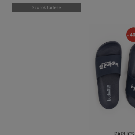
Szűrők törlése
- 4
PAPUCS