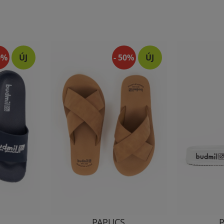
0%
ÚJ
- 50%
ÚJ
PAPUCS