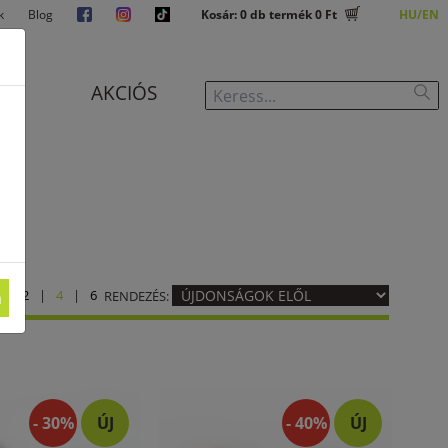
k
Blog
Kosár:
0
db termék
0 Ft
HU
EN
J
AKCIÓS
S:
2
|
4
|
6
m
RENDEZÉS:
- 30%
ÚJ
- 40%
ÚJ