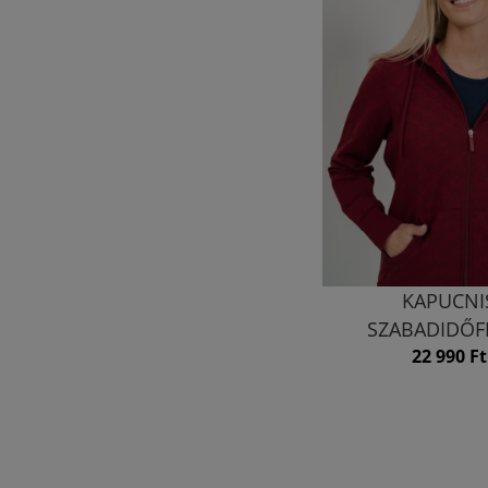
KAPUCNI
SZABADIDŐF
22 990 Ft