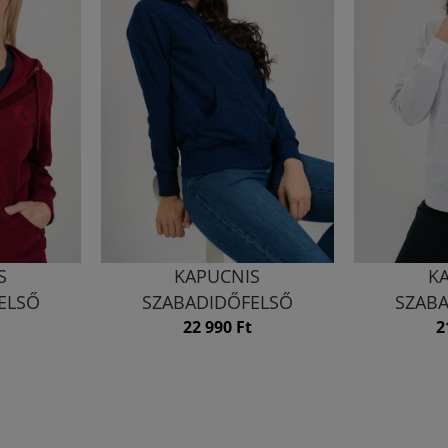
S
KAPUCNIS
K
ELSŐ
SZABADIDŐFELSŐ
SZAB
22 990 Ft
2