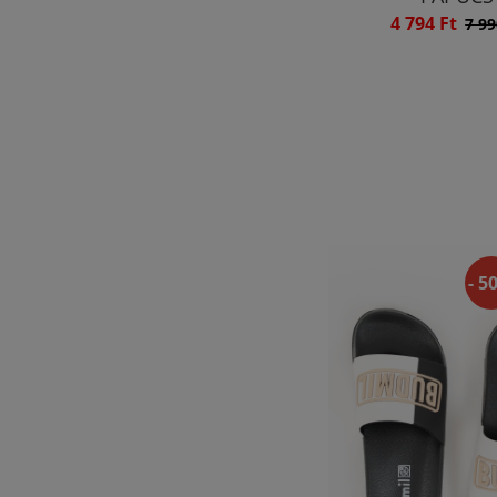
4 794 Ft
7 99
- 5