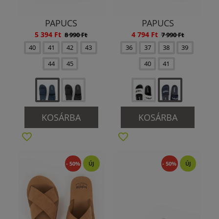
PAPUCS
PAPUCS
5 394 Ft
4 794 Ft
8 990 Ft
7 990 Ft
40
41
42
43
36
37
38
39
44
45
40
41
KOSÁRBA
KOSÁRBA
- 50%
ÚJ
- 50%
ÚJ