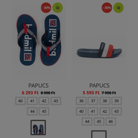
- 30%
ÚJ
- 30%
ÚJ
PAPUCS
PAPUCS
6 293 Ft
5 593 Ft
8 990 Ft
7 990 Ft
40
41
42
43
36
37
38
39
44
45
40
41
42
43
44
45
46