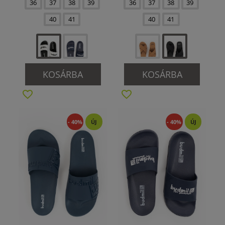
36
37
38
39
36
37
38
39
40
41
40
41
KOSÁRBA
KOSÁRBA
- 40%
ÚJ
- 40%
ÚJ