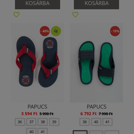
KOSÁRBA
KOSÁRBA
- 40%
ÚJ
- 15%
PAPUCS
PAPUCS
3 594 Ft
6 792 Ft
5 990 Ft
7 990 Ft
36
37
38
39
36
40
41
40
41