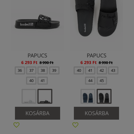
PAPUCS
PAPUCS
6 293 Ft
6 293 Ft
8 990 Ft
8 990 Ft
36
37
38
39
40
41
42
43
40
41
44
45
KOSÁRBA
KOSÁRBA