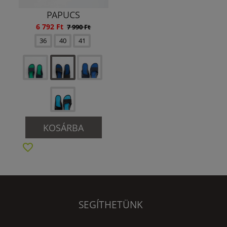
PAPUCS
6 792 Ft
7 990 Ft
36
40
41
KOSÁRBA
SEGÍTHETÜNK