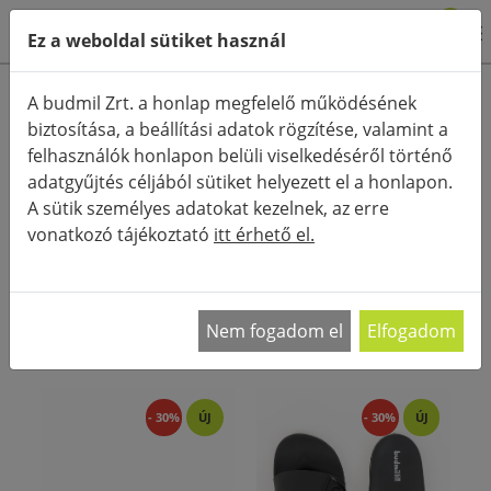
0
Ez a weboldal sütiket használ
Termékkategóriák
A budmil Zrt. a honlap megfelelő működésének
biztosítása, a beállítási adatok rögzítése, valamint a
Részletes keresés
felhasználók honlapon belüli viselkedéséről történő
FŐOLDAL
KATEGÓRIÁK
PAPUCS
adatgyűjtés céljából sütiket helyezett el a honlapon.
A sütik személyes adatokat kezelnek, az erre
RENDEZÉS:
vonatkozó tájékoztató
itt érhető el.
Minőségi férfi strandpapucs strandra, uszodába
és az utcára is. budmil férfi strandpapucs
…
Nem fogadom el
Elfogadom
- 30%
ÚJ
- 30%
ÚJ