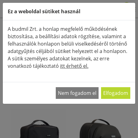
0
Ez a weboldal sütiket használ
Termékkategóriák
A budmil Zrt. a honlap megfelelő működésének
biztosítása, a beállítási adatok rögzítése, valamint a
Részletes keresés
felhasználók honlapon belüli viselkedéséről történő
FŐOLDAL
KATEGÓRIÁK
HÁTITÁSKÁK
adatgyűjtés céljából sütiket helyezett el a honlapon.
A sütik személyes adatokat kezelnek, az erre
RENDEZÉS:
vonatkozó tájékoztató
itt érhető el.
Divatos női, férfi és gyerek hátitáska kínálat
Kényelmes, praktikus, de mégis trendi táskát
…
Nem fogadom el
Elfogadom