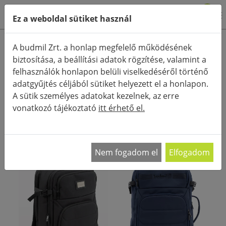
0
Ez a weboldal sütiket használ
Termékkategóriák
A budmil Zrt. a honlap megfelelő működésének
biztosítása, a beállítási adatok rögzítése, valamint a
Részletes keresés
felhasználók honlapon belüli viselkedéséről történő
FŐOLDAL
KATEGÓRIÁK
FÉRFI DIVATTÁSKÁK
adatgyűjtés céljából sütiket helyezett el a honlapon.
A sütik személyes adatokat kezelnek, az erre
RENDEZÉS:
vonatkozó tájékoztató
itt érhető el.
Nem fogadom el
Elfogadom
- 30%