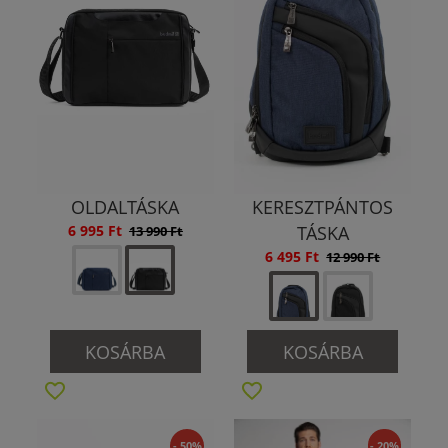
OLDALTÁSKA
KERESZTPÁNTOS
6 995 Ft
TÁSKA
13 990 Ft
6 495 Ft
12 990 Ft
KOSÁRBA
KOSÁRBA
- 50%
- 20%