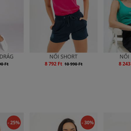
DRÁG
NŐI SHORT
NŐI
8 792 Ft
8 243
90 Ft
10 990 Ft
- 25%
- 30%