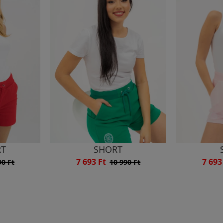
RT
SHORT
7 693 Ft
7 693
90 Ft
10 990 Ft