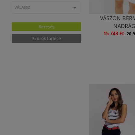
VÁLASSZ
VÁSZON BER
NADRÁ
15 743 Ft
20 9
Szűrők törlése