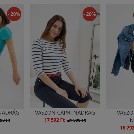
- 20%
- 20%
 NADRÁG
VÁSZON CAPRI NADRÁG
VÁSZO
17 592 Ft
N
90 Ft
21 990 Ft
16 79