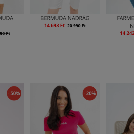
MUDA
BERMUDA NADRÁG
FARME
G
14 693 Ft
N
20 990 Ft
14 24
90 Ft
- 50%
- 20%