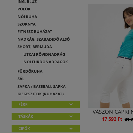
ING, BLÚZ
PÓLÓK
NŐI RUHA
SZOKNYA
FITNESZ RUHÁZAT
NADRÁG, SZABADIDŐ ALSÓ
SHORT, BERMUDA
UTCAI RÖVIDNADRÁG
NŐI FÜRDŐNADRÁGOK
FÜRDŐRUHA
SÁL
SAPKA / BASEBALL SAPKA
KIEGÉSZÍTŐK (RUHÁZAT)
FÉRFI
VÁSZON CAPRI
TÁSKÁK
17 592 Ft
21 9
CIPŐK