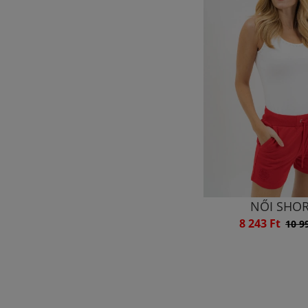
NŐI SHO
8 243 Ft
10 9