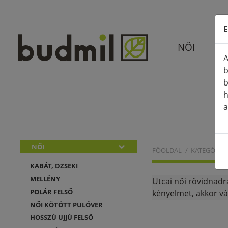
E
NŐI
A
b
b
h
a
NŐI
FŐOLDAL
KATEGÓRIÁ
KABÁT, DZSEKI
MELLÉNY
Utcai női rövidnadr
POLÁR FELSŐ
kényelmet, akkor vá
NŐI KÖTÖTT PULÓVER
HOSSZÚ UJJÚ FELSŐ