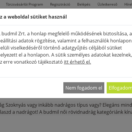
Törzsvásárlói Program
Regisztráció
Belépés
Üzletkereső
Híre
z a weboldal sütiket használ
FÉRFI
TÁSKÁK
CIPŐK
Ú
 budmil Zrt. a honlap megfelelő működésének biztosítása, a
eállítási adatok rögzítése, valamint a felhasználók honlapon
elüli viselkedéséről történő adatgyűjtés céljából sütiket
elyezett el a honlapon. A sütik személyes adatokat kezelnek,
z erre vonatkozó tájékoztató
itt érhető el.
K
SHORT, BERMUDA
UTCAI RÖVIDNADRÁG
MEGJELENÍTÉ
Nem fogadom el
Elfogado
ág Szoknyás vagy inkább nadrágos típus vagy? Elegáns mindk
laszd a nadrágot! A budmil női rövidnadrág kategóriánk kínál