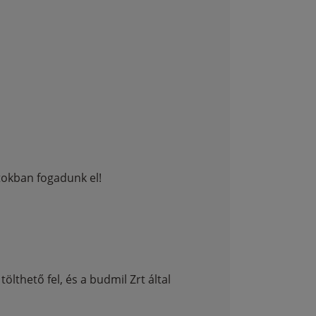
okban fogadunk el!
lthető fel, és a budmil Zrt által