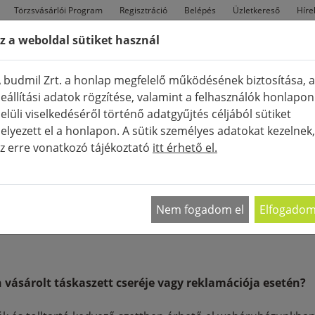
Törzsvásárlói Program
Regisztráció
Belépés
Üzletkereső
Híre
z a weboldal sütiket használ
FÉRFI
TÁSKÁK
CIPŐK
Ú
 budmil Zrt. a honlap megfelelő működésének biztosítása, a
eállítási adatok rögzítése, valamint a felhasználók honlapon
elüli viselkedéséről történő adatgyűjtés céljából sütiket
elyezett el a honlapon. A sütik személyes adatokat kezelnek,
z erre vonatkozó tájékoztató
itt érhető el.
Nem fogadom el
Elfogado
ásárolt táskaszett cseréje vagy reklamációja esetén?