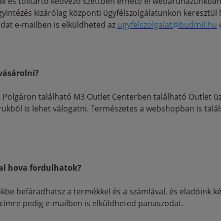
ák és tolltartó kedvező szettben érhető el webáruházunkban
yintézés kizárólag központi ügyfélszolgálatunkon keresztül 
at e-mailben is elküldheted az
ugyfelszolgalat@budmil.hu
vásárolni?
 Polgáron található M3 Outlet Centerben található Outlet üz
rukból is lehet válogatni. Természetes a webshopban is talá
l hova fordulhatok?
kbe befáradhatsz a termékkel és a számlával, és eladóink ké
címre pedig e-mailben is elküldheted panaszodat.