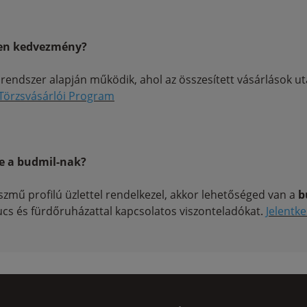
lyen kedvezmény?
rendszer alapján működik, ahol az összesített vásárlások 
Törzsvásárlói Program
e a budmil-nak?
szmű profilú üzlettel rendelkezel, akkor lehetőséged van a
b
cs és fürdőruházattal kapcsolatos viszonteladókat.
Jelentkez