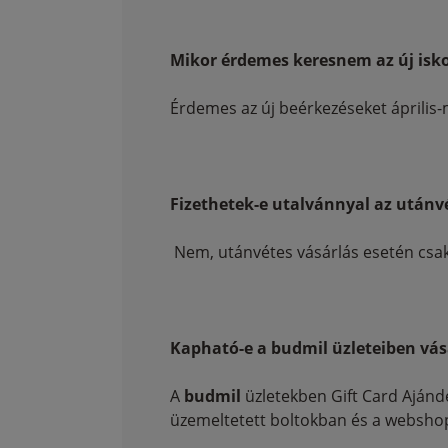
Mikor érdemes keresnem az új isko
Érdemes az új beérkezéseket április-
Fizethetek-e utalvánnyal az utánv
Nem, utánvétes vásárlás esetén csak 
Kapható-e a budmil üzleteiben vás
A
budmil
üzletekben Gift Card Ajándék
üzemeltetett boltokban és a webshop