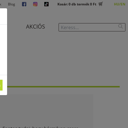
k
Blog
Kosár:
0
db termék
0 Ft
HU
EN
J
AKCIÓS
m