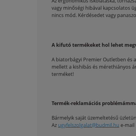
Az ergonomikus iskolatáska, tornazs
vagy minőségi hibával kapcsolatos üg
nincs mód. Kérdésedet vagy panaszod
A kifutó termékeket hol lehet meg
A biatorbágyi Premier Outletben és a
mellett a kishibás és mérethiányos á
terméket!
Termék-reklamációs problémámma
Bármelyik saját üzemeltetésű üzletün
Az
ugyfelszolgalat@b
udmil.hu
e-mail 