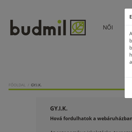
E
NŐI
A
b
b
h
a
FŐOLDAL
GY.I.K.
GY.I.K.
Hová fordulhatok a webáruházban v