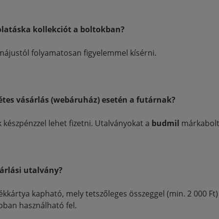
latáska kollekciót a boltokban?
májustól folyamatosan figyelemmel kísérni.
étes vásárlás (webáruház) esetén a futárnak?
készpénzzel lehet fizetni. Utalványokat a
budmil
márkabolt
árlási utalvány?
kártya kapható, mely tetszőleges összeggel (min. 2 000 Ft) tö
ban használható fel.