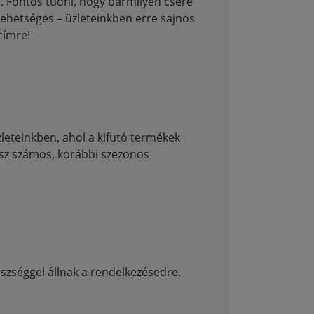
. Fontos tudni, hogy bármilyen csere
lehetséges – üzleteinkben erre sajnos
címre!
leteinkben, ahol a kifutó termékek
lsz számos, korábbi szezonos
szséggel állnak a rendelkezésedre.