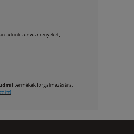
után adunk kedvezményeket,
udmil
termékek forgalmazására.
z itt!