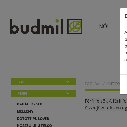
E
NŐI
A
b
b
h
a
NŐI
FŐOLDAL
KATEGÓRIÁ
FÉRFI
Férfi felsők A férfi
KABÁT, DZSEKI
összejöveteleken eg
MELLÉNY
KÖTÖTT PULÓVER
HOSSZÚ UJJÚ FELSŐ