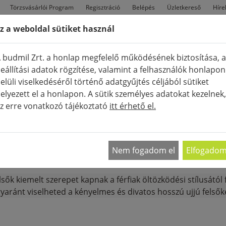
Törzsvásárlói Program
Regisztráció
Belépés
Üzletkereső
Híre
z a weboldal sütiket használ
FÉRFI
TÁSKÁK
CIPŐK
Ú
 budmil Zrt. a honlap megfelelő működésének biztosítása, a
eállítási adatok rögzítése, valamint a felhasználók honlapon
elüli viselkedéséről történő adatgyűjtés céljából sütiket
elyezett el a honlapon. A sütik személyes adatokat kezelnek,
z erre vonatkozó tájékoztató
itt érhető el.
K
HOSSZÚ UJJÚ FELSŐ
MEGJELENÍTÉ
Nem fogadom el
Elfogado
 felsők kiemelt szerepet kapnak a férfiak öltözködési stílusát
yaránt viselheted a kényelmes és divatos hosszú ujjú felsők