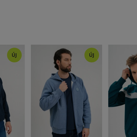
ÚJ
ÚJ