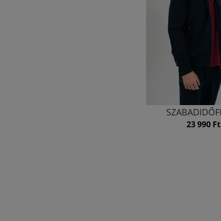
SZABADIDŐF
23 990 Ft