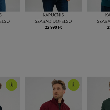
S
KAPUCNIS
K
ELSŐ
SZABADIDŐFELSŐ
SZAB
22 990 Ft
2
ÚJ
ÚJ