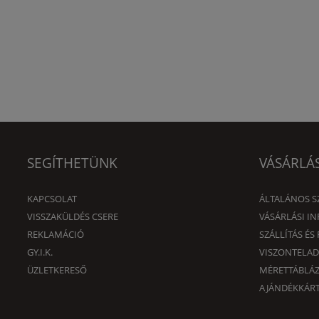
SEGÍTHETÜNK
VÁSÁRLÁ
KAPCSOLAT
ÁLTALÁNOS S
VISSZAKÜLDÉS CSERE
VÁSÁRLÁSI I
REKLAMÁCIÓ
SZÁLLÍTÁS ÉS 
GY.I.K.
VISZONTELA
ÜZLETKERESŐ
MÉRETTÁBLÁ
AJÁNDÉKKÁRT