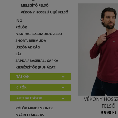
MELEGÍTŐ FELSŐ
VÉKONY HOSSZÚ UJJÚ FELSŐ
ING
PÓLÓK
NADRÁG, SZABADIDŐ ALSÓ
SHORT, BERMUDA
ÚSZÓNADRÁG
SÁL
SAPKA / BASEBALL SAPKA
KIEGÉSZÍTŐK (RUHÁZAT)
TÁSKÁK
CIPŐK
AKTUALITÁSOK
VÉKONY HOSSZ
FELSŐ
PÓLÓK MINDENKINEK
9 990 Ft
NYÁRI LEÁRAZÁS