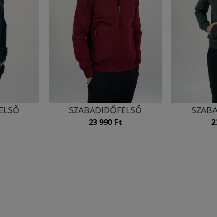
ELSŐ
SZABADIDŐFELSŐ
SZAB
23 990 Ft
2