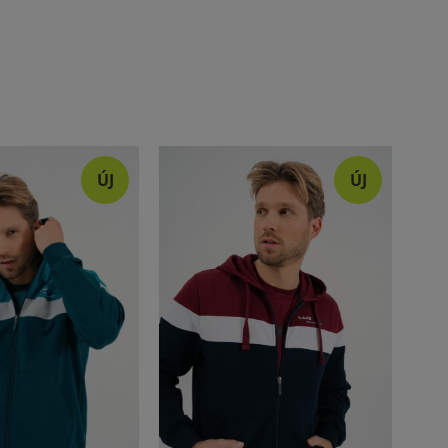
ÚJ
ÚJ