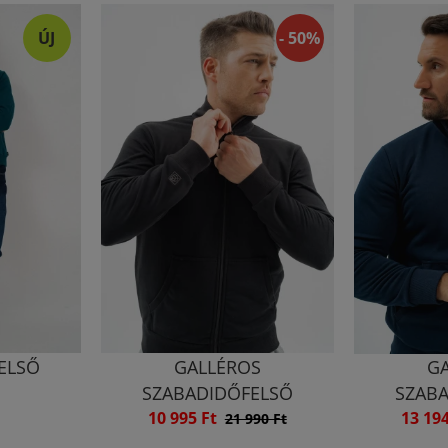
ÚJ
- 50%
ELSŐ
GALLÉROS
G
SZABADIDŐFELSŐ
SZAB
10 995 Ft
13 19
21 990 Ft