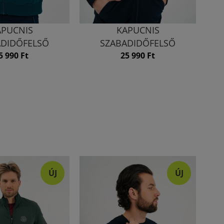
APUCNIS
KAPUCNIS
ADIDŐFELSŐ
SZABADIDŐFELSŐ
5 990 Ft
25 990 Ft
ÚJ
ÚJ