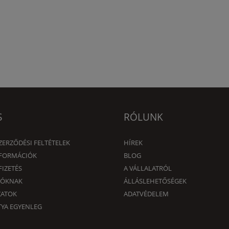
S
RÓLUNK
ZERZŐDÉSI FELTÉTELEK
HÍREK
NFORMÁCIÓK
BLOG
FIZETÉS
A VÁLLALATRÓL
DÓKNAK
ÁLLÁSLEHETŐSÉGEK
ZATOK
ADATVÉDELEM
YA EGYENLEG