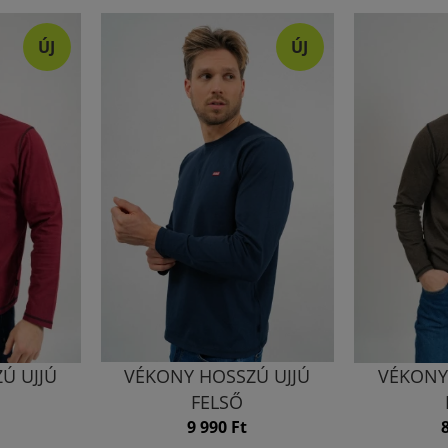
ÚJ
ÚJ
Ú UJJÚ
VÉKONY HOSSZÚ UJJÚ
VÉKONY
FELSŐ
9 990 Ft