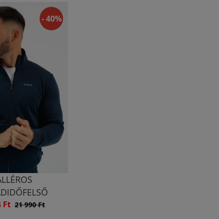
- 40%
ALLÉROS
ADIDŐFELSŐ
4 Ft
21 990 Ft