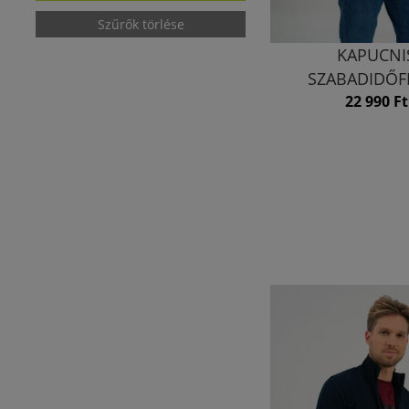
Szűrők törlése
KAPUCNI
SZABADIDŐF
22 990 Ft