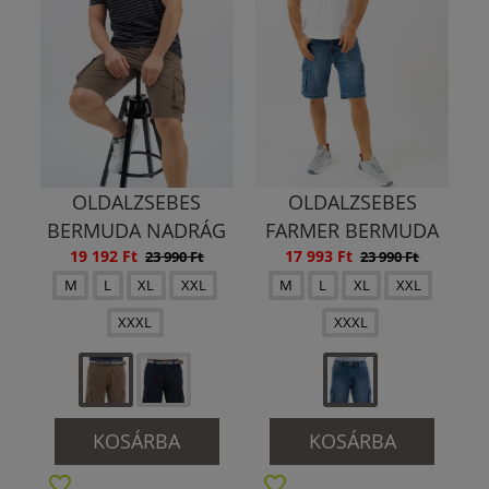
OLDALZSEBES
OLDALZSEBES
BERMUDA NADRÁG
FARMER BERMUDA
19 192 Ft
17 993 Ft
23 990 Ft
23 990 Ft
M
L
XL
XXL
M
L
XL
XXL
XXXL
XXXL
KOSÁRBA
KOSÁRBA