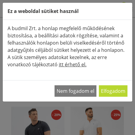
0
Ez a weboldal sütiket használ
Termékkategóriák
A budmil Zrt. a honlap megfelelő működésének
biztosítása, a beállítási adatok rögzítése, valamint a
Részletes keresés
felhasználók honlapon belüli viselkedéséről történő
FŐOLDAL
KATEGÓRIÁK
SHORT, BERMUDA
adatgyűjtés céljából sütiket helyezett el a honlapon.
A sütik személyes adatokat kezelnek, az erre
RENDEZÉS:
vonatkozó tájékoztató
itt érhető el.
Férfi rövidnadrágok A tavaszi és nyári időszak
egyik legkényelmesebb ruhadarabjai a férfi
…
Nem fogadom el
Elfogadom
- 20%
- 25%