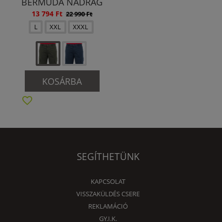
BERMUDA NADRÁG
13 794 Ft
22 990 Ft
L
XXL
XXXL
KOSÁRBA
SEGÍTHETÜNK
KAPCSOLAT
VISSZAKÜLDÉS CSERE
REKLAMÁCIÓ
GY.I.K.