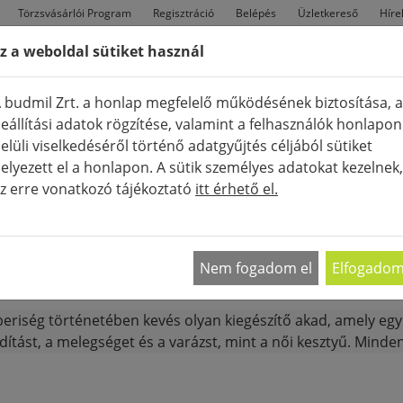
Törzsvásárlói Program
Regisztráció
Belépés
Üzletkereső
Híre
z a weboldal sütiket használ
FÉRFI
TÁSKÁK
CIPŐK
Ú
 budmil Zrt. a honlap megfelelő működésének biztosítása, a
eállítási adatok rögzítése, valamint a felhasználók honlapon
elüli viselkedéséről történő adatgyűjtés céljából sütiket
elyezett el a honlapon. A sütik személyes adatokat kezelnek,
z erre vonatkozó tájékoztató
itt érhető el.
K
KIEGÉSZÍTŐK (RUHÁZAT)
KESZTYŰ
MEGJELENÍTÉ
Nem fogadom el
Elfogado
riség történetében kevés olyan kiegészítő akad, amely egyide
ítást, a melegséget és a varázst, mint a női kesztyű. Minde