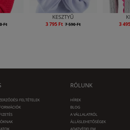
Ű
KESZTYŰ
K
3 795 Ft
3 49
0 Ft
7 590 Ft
S
RÓLUNK
ZERZŐDÉSI FELTÉTELEK
HÍREK
NFORMÁCIÓK
BLOG
FIZETÉS
A VÁLLALATRÓL
DÓKNAK
ÁLLÁSLEHETŐSÉGEK
ZATOK
ADATVÉDELEM