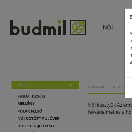
E
NŐI
A
b
b
h
a
NŐI
FŐOLDAL
KATEGÓRIÁ
KABÁT, DZSEKI
MELLÉNY
Női kesztyűk Az embe
POLÁR FELSŐ
hővédelmet és a hód
NŐI KÖTÖTT PULÓVER
HOSSZÚ UJJÚ FELSŐ