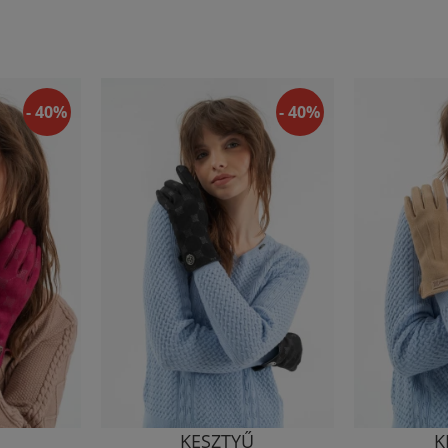
- 40%
- 40%
Ű
KESZTYŰ
K