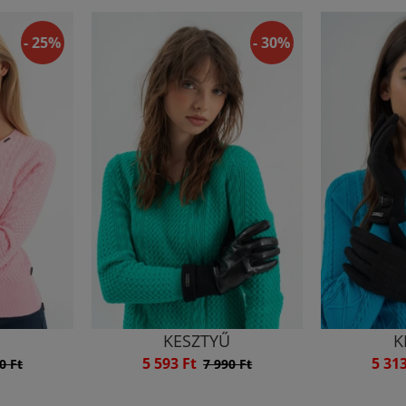
- 25%
- 30%
Ű
KESZTYŰ
K
5 593 Ft
5 31
0 Ft
7 990 Ft