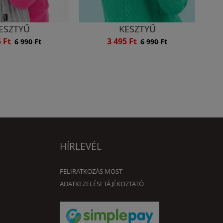
ESZTYŰ
KESZTYŰ
5 Ft
3 495 Ft
6 990 Ft
6 990 Ft
HÍRLEVÉL
FELIRATKOZÁS MOST
ADATKEZELÉSI TÁJÉKOZTATÓ