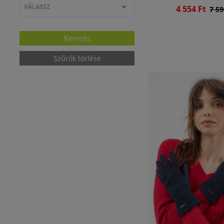
VÁLASSZ
4 554 Ft
7 59
Szűrők törlése