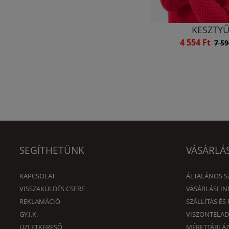
KESZTY
4 554 Ft
7 59
SEGÍTHETÜNK
VÁSÁRLÁ
KAPCSOLAT
ÁLTALÁNOS S
VISSZAKÜLDÉS CSERE
VÁSÁRLÁSI I
REKLAMÁCIÓ
SZÁLLÍTÁS ÉS 
GY.I.K.
VISZONTELA
ÜZLETKERESŐ
MÉRETTÁBLÁ