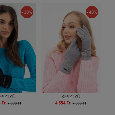
- 30%
- 40%
ESZTYŰ
KESZTYŰ
3 Ft
4 554 Ft
7 590 Ft
7 590 Ft