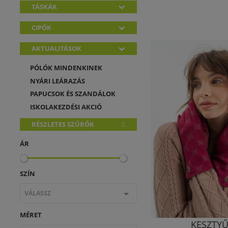
TÁSKÁK
CIPŐK
AKTUALITÁSOK
PÓLÓK MINDENKINEK
NYÁRI LEÁRAZÁS
PAPUCSOK ÉS SZANDÁLOK
ISKOLAKEZDÉSI AKCIÓ
RÉSZLETES SZŰRŐK
ÁR
SZÍN
VÁLASSZ
MÉRET
KESZTY