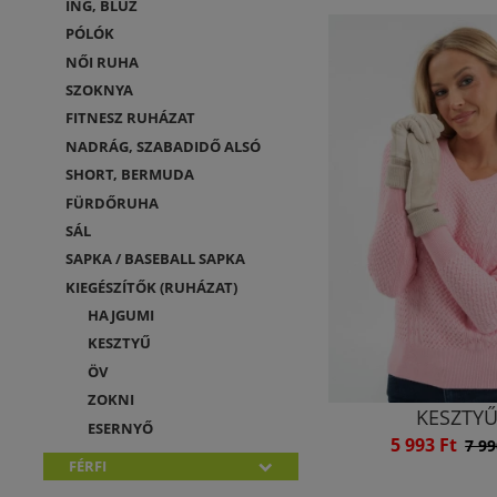
ING, BLÚZ
PÓLÓK
NŐI RUHA
SZOKNYA
FITNESZ RUHÁZAT
NADRÁG, SZABADIDŐ ALSÓ
SHORT, BERMUDA
FÜRDŐRUHA
SÁL
SAPKA / BASEBALL SAPKA
KIEGÉSZÍTŐK (RUHÁZAT)
HAJGUMI
KESZTYŰ
ÖV
ZOKNI
KESZTY
ESERNYŐ
5 993 Ft
7 99
FÉRFI