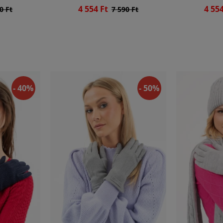
4 554 Ft
4 55
0 Ft
7 590 Ft
- 40%
- 50%