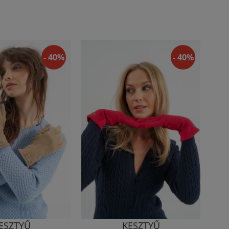
- 40%
- 40%
ESZTYŰ
KESZTYŰ