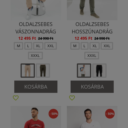
OLDALZSEBES
OLDALZSEBES
VÁSZONNADRÁG
HOSSZÚNADRÁG
12 495 Ft
12 495 Ft
24 990 Ft
24 990 Ft
M
L
XL
XXL
M
L
XL
XXL
XXXL
XXXL
KOSÁRBA
KOSÁRBA
- 50%
- 50%