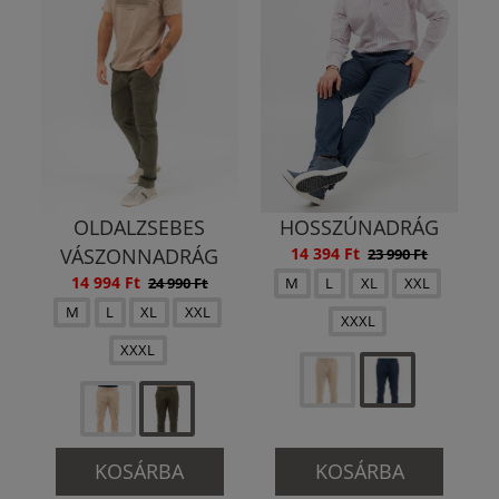
OLDALZSEBES
HOSSZÚNADRÁG
VÁSZONNADRÁG
14 394 Ft
23 990 Ft
14 994 Ft
24 990 Ft
M
L
XL
XXL
M
L
XL
XXL
XXXL
XXXL
KOSÁRBA
KOSÁRBA