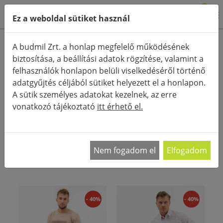
0
Ez a weboldal sütiket használ
Termékkategóriák
A budmil Zrt. a honlap megfelelő működésének
biztosítása, a beállítási adatok rögzítése, valamint a
Részletes keresés
felhasználók honlapon belüli viselkedéséről történő
FŐOLDAL
KATEGÓRIÁK
NADRÁG, SZABADIDŐ ALSÓ
adatgyűjtés céljából sütiket helyezett el a honlapon.
UTCAI NADRÁG
A sütik személyes adatokat kezelnek, az erre
vonatkozó tájékoztató
itt érhető el.
RENDEZÉS:
Stílusos férfi vászon nadrág A vászon nadrág
valóban minden férfi nyári ruhatárának
…
Nem fogadom el
Elfogadom
- 40%
- 40%