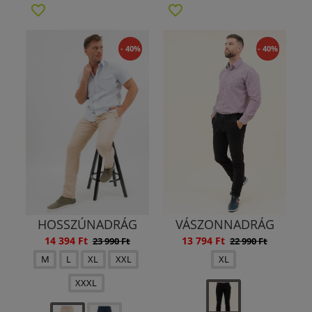
- 40%
- 40%
HOSSZÚNADRÁG
VÁSZONNADRÁG
14 394 Ft
13 794 Ft
23 990 Ft
22 990 Ft
M
L
XL
XXL
XL
XXXL