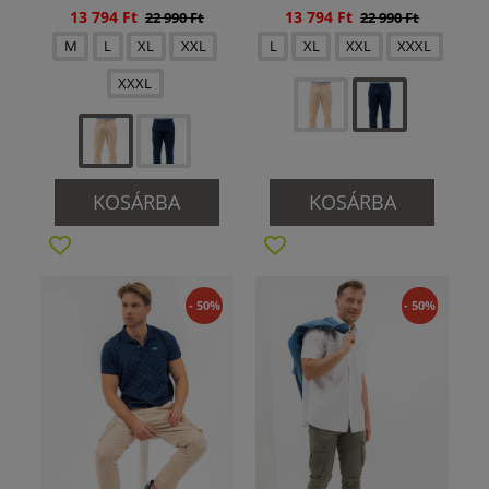
13 794 Ft
13 794 Ft
22 990 Ft
22 990 Ft
M
L
XL
XXL
L
XL
XXL
XXXL
XXXL
KOSÁRBA
KOSÁRBA
- 50%
- 50%