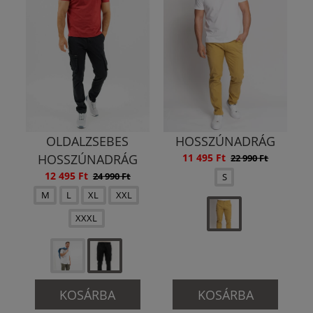
OLDALZSEBES
HOSSZÚNADRÁG
HOSSZÚNADRÁG
11 495 Ft
22 990 Ft
12 495 Ft
24 990 Ft
S
M
L
XL
XXL
XXXL
KOSÁRBA
KOSÁRBA