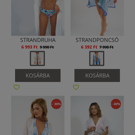
STRANDRUHA
STRANDPONCSÓ
6 993 Ft
6 392 Ft
9 990 Ft
7 990 Ft
KOSÁRBA
KOSÁRBA
- 30%
- 40%