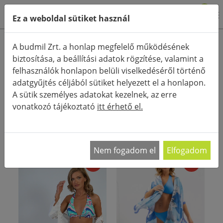
0
Ez a weboldal sütiket használ
Termékkategóriák
A budmil Zrt. a honlap megfelelő működésének
biztosítása, a beállítási adatok rögzítése, valamint a
Részletes keresés
felhasználók honlapon belüli viselkedéséről történő
FŐOLDAL
KATEGÓRIÁK
RUHÁZAT
adatgyűjtés céljából sütiket helyezett el a honlapon.
STRANDKENDŐ, STRANDPONCSÓ
A sütik személyes adatokat kezelnek, az erre
vonatkozó tájékoztató
itt érhető el.
RENDEZÉS:
Nem fogadom el
Elfogadom
- 30%
- 20%