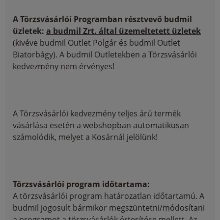
A Törzsvásárlói Programban résztvevő budmil
üzletek:
a budmil Zrt. által üzemeltetett üzletek
(kivéve budmil Outlet Polgár és budmil Outlet
Biatorbágy). A budmil Outletekben a Törzsvásárlói
kedvezmény nem érvényes!
A Törzsvásárlói kedvezmény teljes árú termék
vásárlása esetén a webshopban automatikusan
számolódik, melyet a Kosárnál jelölünk!
Törzsvásárlói program időtartama:
A törzsvásárlói program határozatlan időtartamú. A
budmil jogosult bármikor megszüntetni/módosítani
a programot a törzsvásárlók értesítése mellett. Az