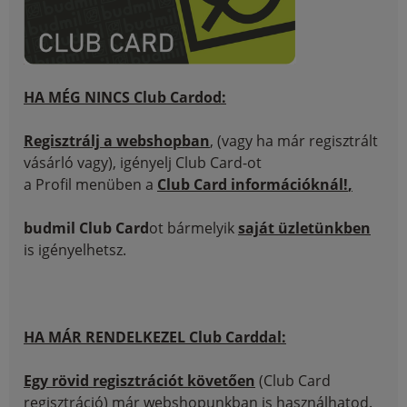
HA MÉG NINCS Club Cardod:
Regisztrálj a webshopban
, (vagy ha már regisztrált
vásárló vagy), igényelj Club Card-ot
a Profil menüben a
Club Card információknál!
,
budmil Club Card
ot bármelyik
saját üzletünkben
is igényelhetsz.
HA MÁR RENDELKEZEL Club Carddal:
Egy rövid regisztrációt követően
(Club Card
regisztráció) már webshopunkban is használhatod.