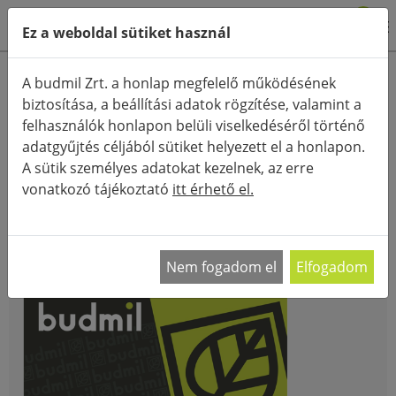
0
Ez a weboldal sütiket használ
FŐOLDAL
TÖRZSVÁSÁRLÓI PROGRAM
A budmil Zrt. a honlap megfelelő működésének
biztosítása, a beállítási adatok rögzítése, valamint a
felhasználók honlapon belüli viselkedéséről történő
TÖRZSVÁSÁRLÓI PROGRAM
adatgyűjtés céljából sütiket helyezett el a honlapon.
A sütik személyes adatokat kezelnek, az erre
vonatkozó tájékoztató
itt érhető el.
Igényelj budmil Club Card-ot a webshopban vagy
üzleteinkben, és vásárlásaid után kedvezményt
kapsz!
Nem fogadom el
Elfogadom