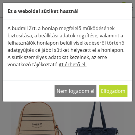
0
Ez a weboldal sütiket használ
Termékkategóriák
A budmil Zrt. a honlap megfelelő működésének
biztosítása, a beállítási adatok rögzítése, valamint a
Részletes keresés
felhasználók honlapon belüli viselkedéséről történő
FŐOLDAL
KATEGÓRIÁK
NŐI DIVATTÁSKÁK
adatgyűjtés céljából sütiket helyezett el a honlapon.
A sütik személyes adatokat kezelnek, az erre
RENDEZÉS:
vonatkozó tájékoztató
itt érhető el.
Nem fogadom el
Elfogadom
- 30%