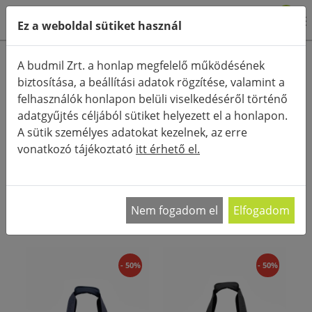
0
Ez a weboldal sütiket használ
Termékkategóriák
A budmil Zrt. a honlap megfelelő működésének
biztosítása, a beállítási adatok rögzítése, valamint a
Részletes keresés
felhasználók honlapon belüli viselkedéséről történő
FŐOLDAL
KATEGÓRIÁK
SPORT- ÉS UTAZÓTÁSKA
adatgyűjtés céljából sütiket helyezett el a honlapon.
A sütik személyes adatokat kezelnek, az erre
RENDEZÉS:
vonatkozó tájékoztató
itt érhető el.
Utazótáskák Minden utazásnál legalább három,
de van, hogy öt táskát viszel magaddal?
…
Nem fogadom el
Elfogadom
- 50%
- 50%