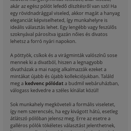
akár az egész pólót lefedő díszítésről van szó! Ha
egy rövidnadrággal viseled, akkor magát a hanyag
eleganciát képviselheted, így munkahelyre is
ideális választás lehet. Egy lengébb vagy feszülős
szoknyával párosítva igazán nőies és divatos
lehetsz a forró nyári napokon.
A pöttyök, csíkok és a virágminták valószínű sose
mennek ki a divatból, hiszen a legnagyobb
divatházak a mai napig alkalmazzák ezeket a
mintákat újabb és újabb kollekciójukban. Találd
meg a
kedvenc pólódat
a budmil webáruházban,
válogass kedvedre a széles kínálat közül!
Sok munkahely megköveteli a formális viseletet,
így nem szerencsés, ha egy kivágott hátú, esetleg
átlátszó pólóban jelensz meg. Erre az esetre a
galléros pólók tökéletes választást jelenthetnek,