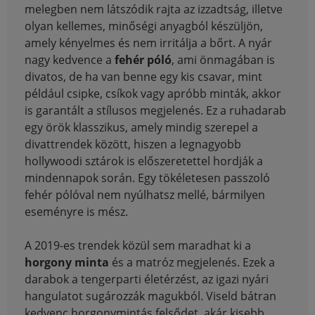
melegben nem látszódik rajta az izzadtság, illetve
olyan kellemes, minőségi anyagból készüljön,
amely kényelmes és nem irritálja a bőrt. A nyár
nagy kedvence a
fehér póló
, ami önmagában is
divatos, de ha van benne egy kis csavar, mint
például csipke, csíkok vagy apróbb minták, akkor
is garantált a stílusos megjelenés. Ez a ruhadarab
egy örök klasszikus, amely mindig szerepel a
divattrendek között, hiszen a legnagyobb
hollywoodi sztárok is előszeretettel hordják a
mindennapok során. Egy tökéletesen passzoló
fehér pólóval nem nyúlhatsz mellé, bármilyen
eseményre is mész.
A 2019-es trendek közül sem maradhat ki a
horgony minta
és a matróz megjelenés. Ezek a
darabok a tengerparti életérzést, az igazi nyári
hangulatot sugározzák magukból. Viseld bátran
kedvenc horgonymintás felsődet, akár kisebb,