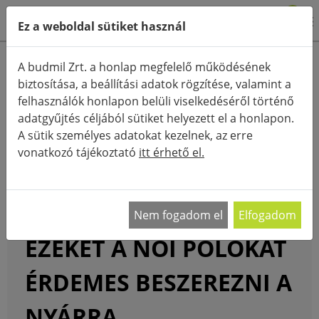
0
Ez a weboldal sütiket használ
FŐOLDAL
BLOG
A budmil Zrt. a honlap megfelelő működésének
EZEKET A NŐI PÓLÓKAT ÉRDEMES BESZEREZNI A NYÁRRA
biztosítása, a beállítási adatok rögzítése, valamint a
felhasználók honlapon belüli viselkedéséről történő
adatgyűjtés céljából sütiket helyezett el a honlapon.
A sütik személyes adatokat kezelnek, az erre
vonatkozó tájékoztató
itt érhető el.
Nem fogadom el
Elfogadom
EZEKET A NŐI PÓLÓKAT
ÉRDEMES BESZEREZNI A
NYÁRRA