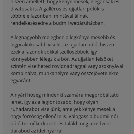
hiszen amellett, hogy kényelmesek, elegánsak és
divatosak is. A galléros és ujjatlan pólók is
többféle fazonban, mintával állnak
rendelkezésedre a budmil webáruházban.
A legnagyobb melegben a legkényelmesebb és
legpraktikusabb viselet az ujjatlan póló, hiszen
ezek a fazonok sokkal szellősebbek, így
könnyebben lélegzik a bőr. Az ujjatlan felsőket
szintén viselheted rövidnadrággal vagy szoknyával
kombinálva, munkahelyre vagy összejövetelekre
egyaránt.
A nyári hőség mindenki számára megpróbáltató
lehet, így az a legfontosabb, hogy olyan
ruhadarabot viseljünk, amelyek kényelmesek a
nagy forróság ellenére is. Válogass a budmil női
póló termékei között és találd meg a kedvenc
darabod az idei nyárra!