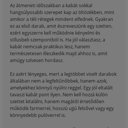
Az átmeneti időszakban a kabát sokkal
hangsúlyosabb szerepet kap az öltözékben, mint
amikor a téli rétegek mindent elfednek. Gyakran
ez az első darab, amit észreveszünk egy szetten,
ezért egyszerre kell működnie kényelmi és
stílusbeli szempontból is. Ha jól választasz, a
kabát nemcsak praktikus lesz, hanem
természetesen illeszkedik majd ahhoz is, amit
amúgy szívesen hordasz.
Ez azért lényeges, mert a legtöbbet viselt darabok
általában nem a legfeltűnőbbek, hanem azok,
amelyekhez könnyű nyúlni reggel. Egy jól eltalált
tavaszi kabát pont ilyen. Nem kell hozzá külön
szettet kitalálni, hanem magától értetődően
működik farmerrel, hosszú ujjú felsővel vagy egy
könnyedebb pulóverrel is.