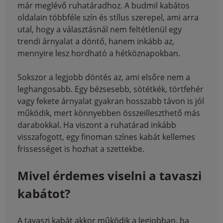
már meglévő ruhatáradhoz. A budmil kabátos
oldalain többféle szín és stílus szerepel, ami arra
utal, hogy a választásnál nem feltétlenül egy
trendi árnyalat a döntő, hanem inkább az,
mennyire lesz hordható a hétköznapokban.
Sokszor a legjobb döntés az, ami elsőre nem a
leghangosabb. Egy bézsesebb, sötétkék, törtfehér
vagy fekete árnyalat gyakran hosszabb távon is jól
működik, mert könnyebben összeilleszthető más
darabokkal. Ha viszont a ruhatárad inkább
visszafogott, egy finoman színes kabát kellemes
frissességet is hozhat a szettekbe.
Mivel érdemes viselni a tavaszi
kabátot?
A tavaszi kabát akkor működik a legjobban, ha