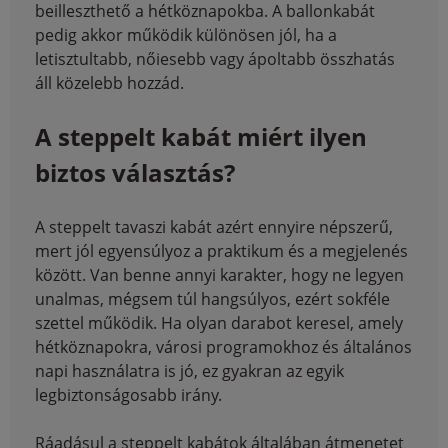
beilleszthető a hétköznapokba. A ballonkabát
pedig akkor működik különösen jól, ha a
letisztultabb, nőiesebb vagy ápoltabb összhatás
áll közelebb hozzád.
A steppelt kabát miért ilyen
biztos választás?
A steppelt tavaszi kabát azért ennyire népszerű,
mert jól egyensúlyoz a praktikum és a megjelenés
között. Van benne annyi karakter, hogy ne legyen
unalmas, mégsem túl hangsúlyos, ezért sokféle
szettel működik. Ha olyan darabot keresel, amely
hétköznapokra, városi programokhoz és általános
napi használatra is jó, ez gyakran az egyik
legbiztonságosabb irány.
Ráadásul a steppelt kabátok általában átmenetet