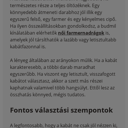
természetes része a teljes öltözéknek. Egy
könnyedebb átmeneti darabhoz jól illik egy
egyszerű felső, egy farmer és egy kényelmes cipő.
Ha ilyen összeállításokban gondolkodsz, a budmil
kínálatában elérhetők
női farmernadrágok
is,
amelyek jól társíthatók a lazább vagy letisztultabb
kabátfazonnal is.
A lényeg általában az arányokon múlik. Ha a kabát
karakteresebb, a többi darab maradhat
egyszerűbb. Ha viszont egy letisztult, visszafogott
kabátot választasz, akkor a szett más részei
kaphatnak valamivel több hangsúlyt. Ettől lesz az
összhatás könnyed, mégis tudatos.
Fontos választási szempontok
A legfontosabb, hogy a kabát ne csak jól nézzen ki,