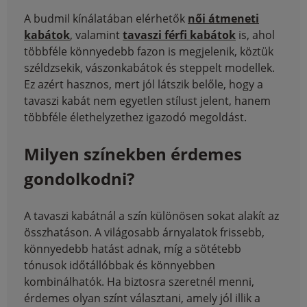
A budmil kínálatában elérhetők
női átmeneti
kabátok
, valamint
tavaszi férfi kabátok
is, ahol
többféle könnyedebb fazon is megjelenik, köztük
széldzsekik, vászonkabátok és steppelt modellek.
Ez azért hasznos, mert jól látszik belőle, hogy a
tavaszi kabát nem egyetlen stílust jelent, hanem
többféle élethelyzethez igazodó megoldást.
Milyen színekben érdemes
gondolkodni?
A tavaszi kabátnál a szín különösen sokat alakít az
összhatáson. A világosabb árnyalatok frissebb,
könnyedebb hatást adnak, míg a sötétebb
tónusok időtállóbbak és könnyebben
kombinálhatók. Ha biztosra szeretnél menni,
érdemes olyan színt választani, amely jól illik a