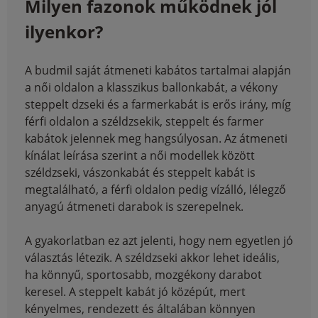
Milyen fazonok működnek jól
ilyenkor?
A budmil saját átmeneti kabátos tartalmai alapján
a női oldalon a klasszikus ballonkabát, a vékony
steppelt dzseki és a farmerkabát is erős irány, míg
férfi oldalon a széldzsekik, steppelt és farmer
kabátok jelennek meg hangsúlyosan. Az átmeneti
kínálat leírása szerint a női modellek között
széldzseki, vászonkabát és steppelt kabát is
megtalálható, a férfi oldalon pedig vízálló, lélegző
anyagú átmeneti darabok is szerepelnek.
A gyakorlatban ez azt jelenti, hogy nem egyetlen jó
választás létezik. A széldzseki akkor lehet ideális,
ha könnyű, sportosabb, mozgékony darabot
keresel. A steppelt kabát jó középút, mert
kényelmes, rendezett és általában könnyen