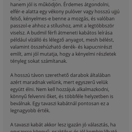
hanem jól is működjön. Érdemes átgondolni,
elfér-e alatta egy vékony pulóver vagy hosszú ujjú
felső, kényelmes-e benne a mozgás, és valóban
passzol-e ahhoz a stílushoz, amit a legtöbbször
viselsz. A budmil férfi átmeneti kabátos leírása
például vízálló és lélegző anyagot, mesh bélést,
valamint összehúzható derék- és kapucnirészt
említ, ami jól mutatja, hogy a kényelmi részletek
tényleg sokat számítanak.
A hosszú távon szerethető darabok általában
azért maradnak velünk, mert egyszerű velük
együtt élni. Nem kell hozzájuk alkalmazkodni,
könnyű felvenni őket, és többféle helyzetben is
beválnak. Egy tavaszi kabátnál pontosan ez a
legnagyobb érték.
A tavaszi kabát akkor lesz igazán jó választás, ha
egyszerre könnyű, praktikus és jól kombinálható.