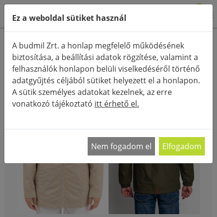
0
Ez a weboldal sütiket használ
FŐOLDAL
BLOG
A budmil Zrt. a honlap megfelelő működésének
TAVASZI KABÁT KISOKOS. MIT ÉRDEMES BESZEREZNI FEBRUÁR VÉGÉN?
biztosítása, a beállítási adatok rögzítése, valamint a
felhasználók honlapon belüli viselkedéséről történő
adatgyűjtés céljából sütiket helyezett el a honlapon.
A sütik személyes adatokat kezelnek, az erre
vonatkozó tájékoztató
itt érhető el.
Nem fogadom el
Elfogadom