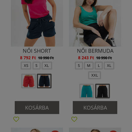
NŐI SHORT
NŐI BERMUDA
8 792 Ft
8 243 Ft
10 990 Ft
10 990 Ft
XS
S
XL
S
M
L
XL
XXL
KOSÁRBA
KOSÁRBA