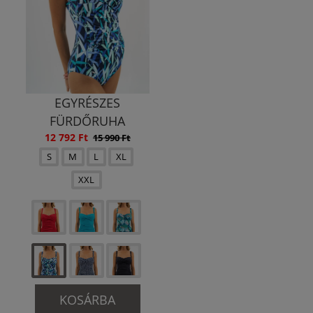
EGYRÉSZES
FÜRDŐRUHA
12 792 Ft
15 990 Ft
S
M
L
XL
XXL
KOSÁRBA