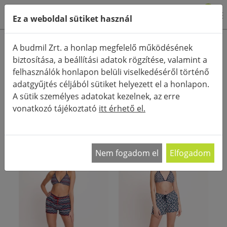
0
Ez a weboldal sütiket használ
Termékkategóriák
A budmil Zrt. a honlap megfelelő működésének
biztosítása, a beállítási adatok rögzítése, valamint a
Részletes keresés
felhasználók honlapon belüli viselkedéséről történő
FŐOLDAL
AKCIÓS TERMÉKEK
adatgyűjtés céljából sütiket helyezett el a honlapon.
A sütik személyes adatokat kezelnek, az erre
RENDEZÉS:
vonatkozó tájékoztató
itt érhető el.
Nem fogadom el
Elfogadom
- 60%
- 60%