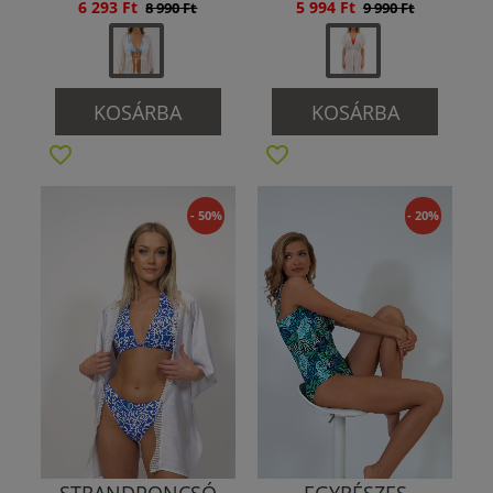
6 293 Ft
5 994 Ft
8 990 Ft
9 990 Ft
KOSÁRBA
KOSÁRBA
- 50%
- 20%