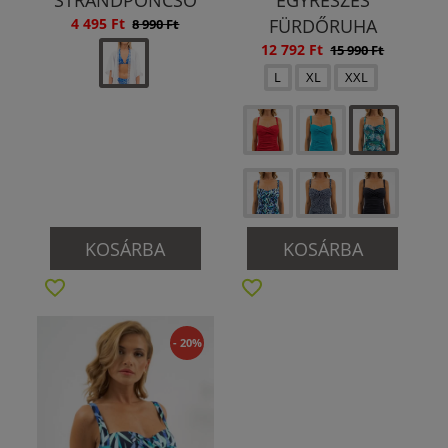
STRANDPONCSÓ
EGYRÉSZES
4 495 Ft
FÜRDŐRUHA
8 990 Ft
12 792 Ft
15 990 Ft
L
XL
XXL
KOSÁRBA
KOSÁRBA
- 20%