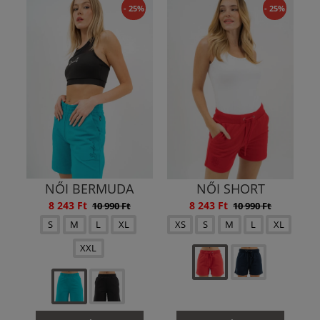
- 25%
- 25%
NŐI BERMUDA
NŐI SHORT
8 243 Ft
8 243 Ft
10 990 Ft
10 990 Ft
S
M
L
XL
XS
S
M
L
XL
XXL