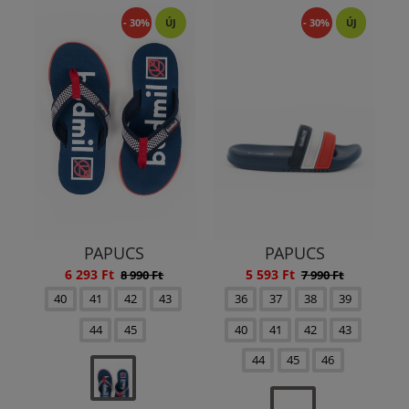
- 30%
ÚJ
- 30%
ÚJ
PAPUCS
PAPUCS
6 293 Ft
5 593 Ft
8 990 Ft
7 990 Ft
40
41
42
43
36
37
38
39
44
45
40
41
42
43
44
45
46