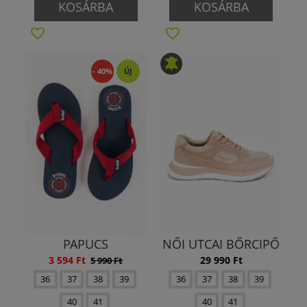
KOSÁRBA
KOSÁRBA
- 40%
ÚJ
PAPUCS
NŐI UTCAI BŐRCIPŐ
3 594 Ft
29 990 Ft
5 990 Ft
36
37
38
39
36
37
38
39
40
41
40
41