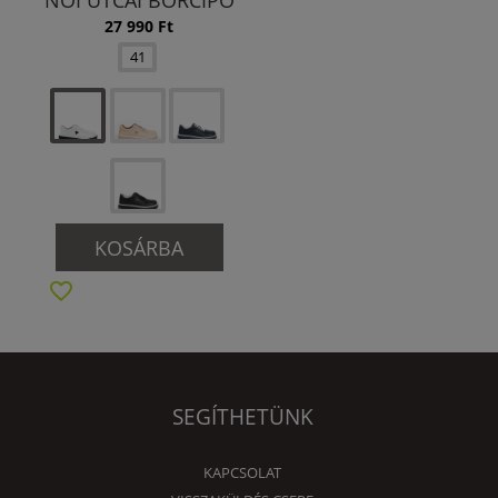
NŐI UTCAI BŐRCIPŐ
27 990 Ft
41
KOSÁRBA
SEGÍTHETÜNK
KAPCSOLAT