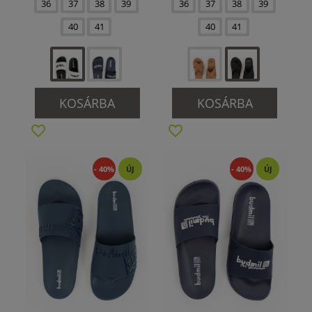
36
37
38
39
36
37
38
39
40
41
40
41
KOSÁRBA
KOSÁRBA
- 40%
ÚJ
- 40%
ÚJ