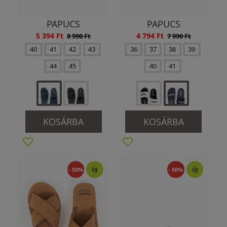
PAPUCS
PAPUCS
5 394 Ft
4 794 Ft
8 990 Ft
7 990 Ft
40
41
42
43
36
37
38
39
44
45
40
41
KOSÁRBA
KOSÁRBA
- 50%
ÚJ
- 50%
ÚJ