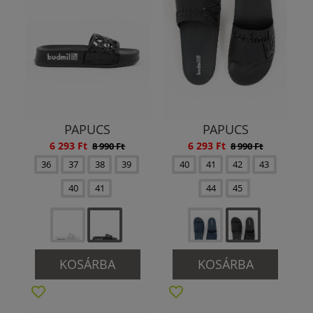
PAPUCS
PAPUCS
6 293 Ft
6 293 Ft
8 990 Ft
8 990 Ft
36
37
38
39
40
41
42
43
40
41
44
45
KOSÁRBA
KOSÁRBA