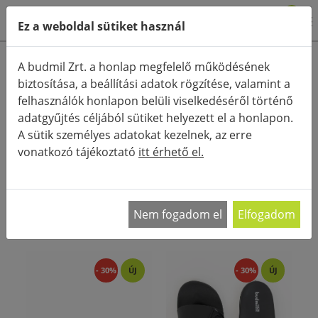
0
Ez a weboldal sütiket használ
Termékkategóriák
A budmil Zrt. a honlap megfelelő működésének
biztosítása, a beállítási adatok rögzítése, valamint a
Részletes keresés
felhasználók honlapon belüli viselkedéséről történő
FŐOLDAL
KATEGÓRIÁK
adatgyűjtés céljából sütiket helyezett el a honlapon.
A sütik személyes adatokat kezelnek, az erre
RENDEZÉS:
vonatkozó tájékoztató
itt érhető el.
A divatos, kényelmes cipő kiválasztása nehéz
döntés, hiszen sok esetben csak az egyik
…
Nem fogadom el
Elfogadom
- 30%
ÚJ
- 30%
ÚJ