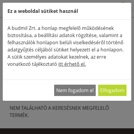
0
Ez a weboldal sütiket használ
Termékkategóriák
A budmil Zrt. a honlap megfelelő működésének
biztosítása, a beállítási adatok rögzítése, valamint a
Részletes keresés
felhasználók honlapon belüli viselkedéséről történő
FŐOLDAL
KATEGÓRIÁK
RUHÁZAT
adatgyűjtés céljából sütiket helyezett el a honlapon.
A sütik személyes adatokat kezelnek, az erre
RENDEZÉS:
vonatkozó tájékoztató
itt érhető el.
Az ing a férfias és stílusos megjelenés
alapdarabja, így egy elegáns, testalkathoz illő
…
Nem fogadom el
Elfogadom
NEM TALÁLHATÓ A KERESÉSNEK MEGFELELŐ
TERMÉK.