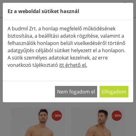
0
Ez a weboldal sütiket használ
Termékkategóriák
A budmil Zrt. a honlap megfelelő működésének
biztosítása, a beállítási adatok rögzítése, valamint a
Részletes keresés
felhasználók honlapon belüli viselkedéséről történő
FŐOLDAL
KATEGÓRIÁK
adatgyűjtés céljából sütiket helyezett el a honlapon.
A sütik személyes adatokat kezelnek, az erre
RENDEZÉS:
vonatkozó tájékoztató
itt érhető el.
Válogass a budmil legújabb férfi ruhakínálatából
és legyél divatos a legtrendibb szettekben!
…
Nem fogadom el
Elfogadom
- 30%
- 30%