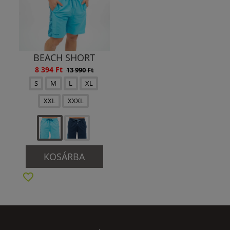
BEACH SHORT
8 394 Ft
13 990 Ft
S
M
L
XL
XXL
XXXL
KOSÁRBA