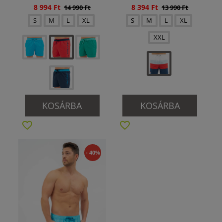
8 994 Ft
8 394 Ft
14 990 Ft
13 990 Ft
S
M
L
XL
S
M
L
XL
XXL
KOSÁRBA
KOSÁRBA
- 40%