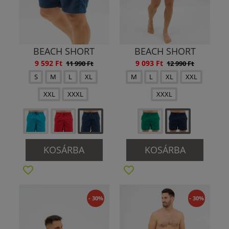
BEACH SHORT
BEACH SHORT
9 592 Ft
9 093 Ft
11 990 Ft
12 990 Ft
S
M
L
XL
M
L
XL
XXL
XXL
XXXL
XXXL
KOSÁRBA
KOSÁRBA
- 30%
- 30%