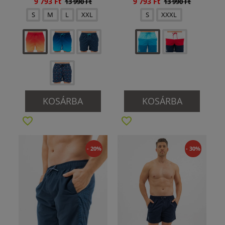
9 793 Ft
9 793 Ft
13 990 Ft
13 990 Ft
S
M
L
XXL
S
XXXL
KOSÁRBA
KOSÁRBA
- 20%
- 30%