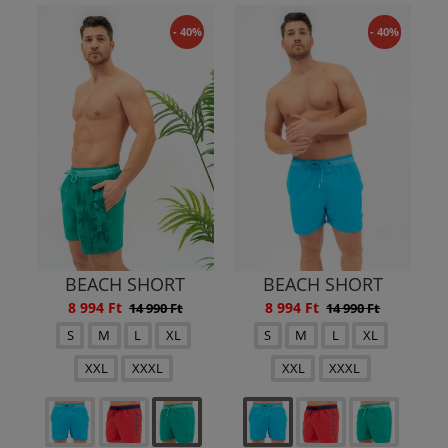
- 40%
- 40%
BEACH SHORT
BEACH SHORT
8 994 Ft
8 994 Ft
14 990 Ft
14 990 Ft
S
M
L
XL
S
M
L
XL
XXL
XXXL
XXL
XXXL