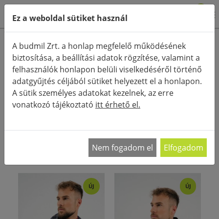
0
Ez a weboldal sütiket használ
Termékkategóriák
A budmil Zrt. a honlap megfelelő működésének
biztosítása, a beállítási adatok rögzítése, valamint a
Részletes keresés
felhasználók honlapon belüli viselkedéséről történő
FŐOLDAL
KATEGÓRIÁK
SÁL
adatgyűjtés céljából sütiket helyezett el a honlapon.
A sütik személyes adatokat kezelnek, az erre
RENDEZÉS:
vonatkozó tájékoztató
itt érhető el.
Férfi sálak Egy minőségi, divatos sál nem csak a
nők, hanem a férfiak ruhatárát is tökéletesen
…
Nem fogadom el
Elfogadom
ÚJ
ÚJ