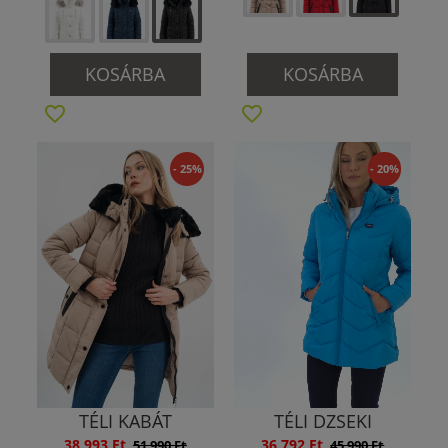
KOSÁRBA
KOSÁRBA
- 25%
- 20%
TÉLI KABÁT
TÉLI DZSEKI
38 993 Ft
36 792 Ft
51 990 Ft
45 990 Ft