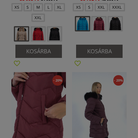
XS
S
M
L
XL
XS
S
XXL
XXXL
XXL
KOSÁRBA
KOSÁRBA
- 20%
- 20%