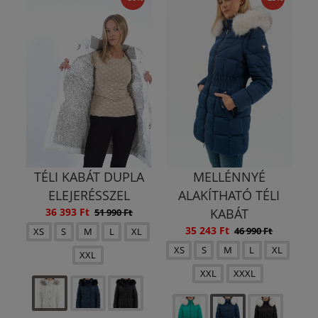
TÉLI KABÁT DUPLA
MELLÉNNYÉ
ELEJERÉSSZEL
ALAKÍTHATÓ TÉLI
36 393 Ft
KABÁT
51 990 Ft
35 243 Ft
46 990 Ft
XS
S
M
L
XL
XS
S
M
L
XL
XXL
XXL
XXXL