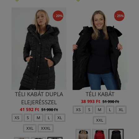
- 20%
- 25%
TÉLI KABÁT DUPLA
TÉLI KABÁT
ELEJERÉSSZEL
38 993 Ft
51 990 Ft
41 592 Ft
51 990 Ft
XS
S
M
L
XL
XS
S
M
L
XL
XXL
XXL
XXXL