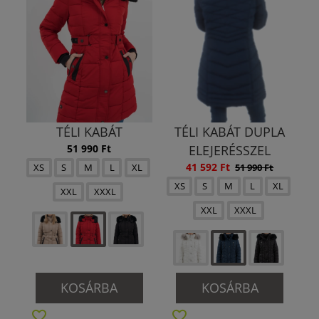
TÉLI KABÁT
TÉLI KABÁT DUPLA
51 990 Ft
ELEJERÉSSZEL
41 592 Ft
51 990 Ft
XS
S
M
L
XL
XS
S
M
L
XL
XXL
XXXL
XXL
XXXL
KOSÁRBA
KOSÁRBA