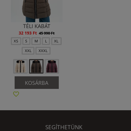
TÉLI KABÁT
32 193 Ft
45 990 Ft
XS
S
M
L
XL
XXL
XXXL
KOSÁRBA
SEGÍTHETÜNK