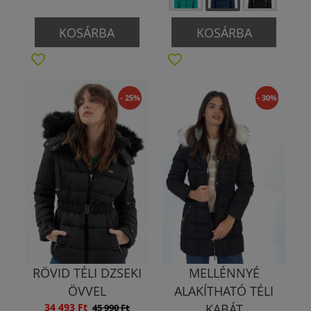
KOSÁRBA
KOSÁRBA
- 25%
- 30%
RÖVID TÉLI DZSEKI
MELLÉNNYÉ
ÖVVEL
ALAKÍTHATÓ TÉLI
34 493 Ft
KABÁT
45 990 Ft