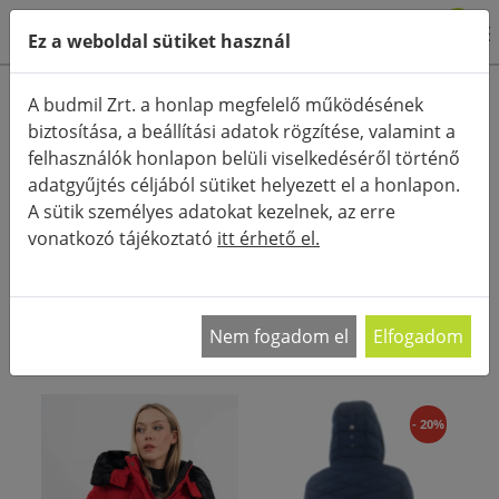
0
Ez a weboldal sütiket használ
Termékkategóriák
A budmil Zrt. a honlap megfelelő működésének
biztosítása, a beállítási adatok rögzítése, valamint a
Részletes keresés
felhasználók honlapon belüli viselkedéséről történő
FŐOLDAL
KATEGÓRIÁK
RUHÁZAT
TÉLI KABÁT
adatgyűjtés céljából sütiket helyezett el a honlapon.
A sütik személyes adatokat kezelnek, az erre
RENDEZÉS:
vonatkozó tájékoztató
itt érhető el.
Női télikabát webáruház Új télikabátra lenne
szükséged? Nézz körül a budmil
…
Nem fogadom el
Elfogadom
- 20%