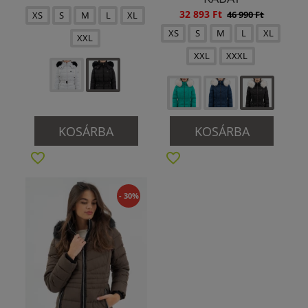
32 893 Ft
46 990 Ft
XS
S
M
L
XL
XS
S
M
L
XL
XXL
XXL
XXXL
KOSÁRBA
KOSÁRBA
- 30%