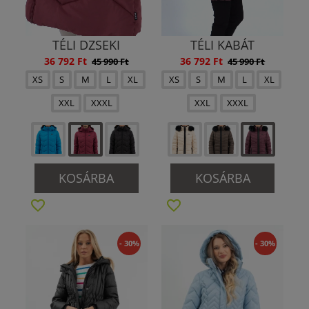
TÉLI DZSEKI
TÉLI KABÁT
36 792 Ft
36 792 Ft
45 990 Ft
45 990 Ft
XS
S
M
L
XL
XS
S
M
L
XL
XXL
XXXL
XXL
XXXL
KOSÁRBA
KOSÁRBA
- 30%
- 30%