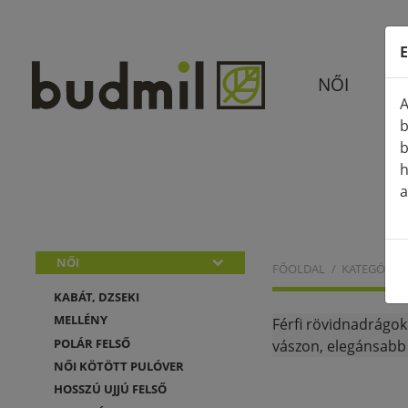
E
NŐI
A
b
b
h
a
NŐI
FŐOLDAL
KATEGÓRIÁ
KABÁT, DZSEKI
MELLÉNY
Férfi rövidnadrágok
POLÁR FELSŐ
vászon, elegánsabb 
NŐI KÖTÖTT PULÓVER
HOSSZÚ UJJÚ FELSŐ