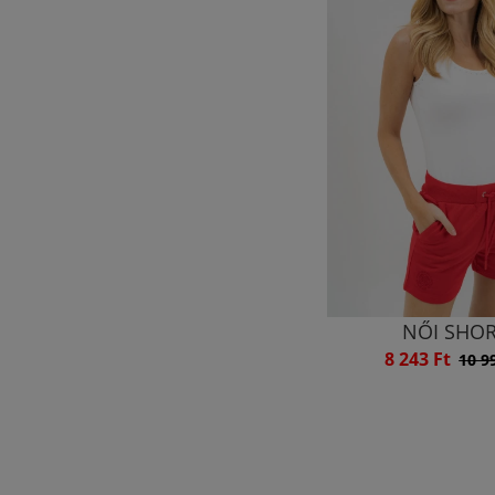
NŐI SHO
8 243 Ft
10 9