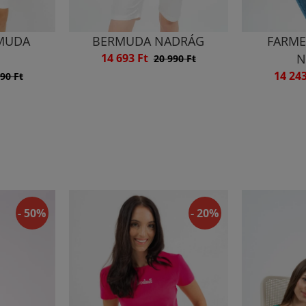
MUDA
BERMUDA NADRÁG
FARME
G
14 693 Ft
N
20 990 Ft
14 24
90 Ft
- 50%
- 20%