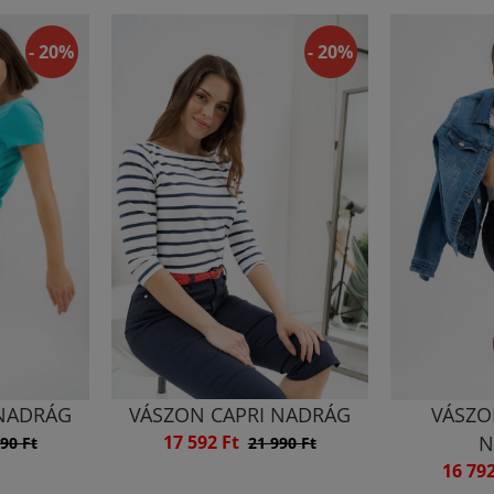
- 20%
- 20%
 NADRÁG
VÁSZON CAPRI NADRÁG
VÁSZO
17 592 Ft
N
90 Ft
21 990 Ft
16 79