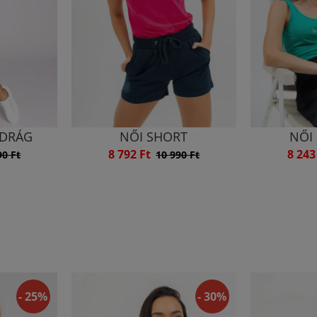
DRÁG
NŐI SHORT
NŐI
8 792 Ft
8 243
90 Ft
10 990 Ft
- 25%
- 30%