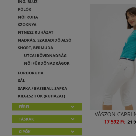
ING, BLÚZ
PÓLÓK
NŐI RUHA
SZOKNYA
FITNESZ RUHÁZAT
NADRÁG, SZABADIDŐ ALSÓ
SHORT, BERMUDA
UTCAI RÖVIDNADRÁG
NŐI FÜRDŐNADRÁGOK
FÜRDŐRUHA
SÁL
SAPKA / BASEBALL SAPKA
KIEGÉSZÍTŐK (RUHÁZAT)
FÉRFI
VÁSZON CAPRI
TÁSKÁK
17 592 Ft
21 9
CIPŐK