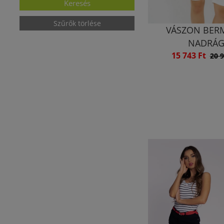
Szűrők törlése
VÁSZON BER
NADRÁ
15 743 Ft
20 9