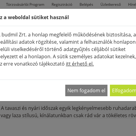
Törzsvásárlói Program
Regisztráció
Belépés
Üzletkereső
Híre
z a weboldal sütiket használ
FÉRFI
TÁSKÁK
CIPŐK
Ú
 budmil Zrt. a honlap megfelelő működésének biztosítása, a
eállítási adatok rögzítése, valamint a felhasználók honlapon
elüli viselkedéséről történő adatgyűjtés céljából sütiket
elyezett el a honlapon. A sütik személyes adatokat kezelnek,
z erre vonatkozó tájékoztató
itt érhető el.
K
SHORT, BERMUDA
MEGJELENÍTÉ
Nem fogadom el
Elfogado
 A tavaszi és nyári időszak egyik legkényelmesebb ruhadarab
vagy laza stílusú, kínálatunkban csak rád vár a tökéletes r