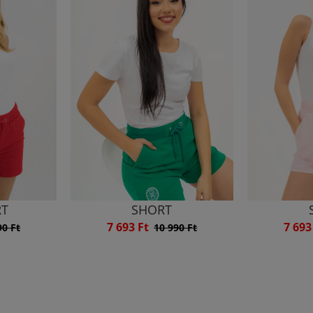
RT
SHORT
7 693 Ft
7 693
90 Ft
10 990 Ft