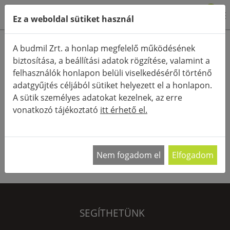
0
Ez a weboldal sütiket használ
Termékkategóriák
A budmil Zrt. a honlap megfelelő működésének
biztosítása, a beállítási adatok rögzítése, valamint a
Részletes keresés
felhasználók honlapon belüli viselkedéséről történő
FŐOLDAL
KATEGÓRIÁK
TÁSKÁK
EXCLUSIVE HÁTITÁSKA
adatgyűjtés céljából sütiket helyezett el a honlapon.
A sütik személyes adatokat kezelnek, az erre
RENDEZÉS:
vonatkozó tájékoztató
itt érhető el.
NEM TALÁLHATÓ A KERESÉSNEK MEGFELELŐ
Nem fogadom el
Elfogadom
TERMÉK.
SEGÍTHETÜNK