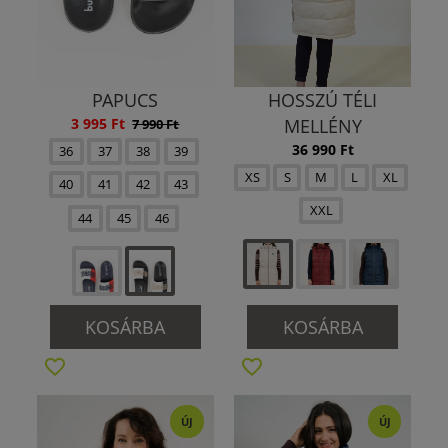
PAPUCS
HOSSZÚ TÉLI
3 995 Ft
MELLÉNY
7 990 Ft
36 990 Ft
36
37
38
39
XS
S
M
L
XL
40
41
42
43
XXL
44
45
46
KOSÁRBA
KOSÁRBA
ÚJ
ÚJ