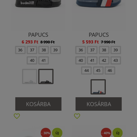
PAPUCS
PAPUCS
6 293 Ft
5 593 Ft
8 990 Ft
7 990 Ft
36
37
38
39
36
37
38
39
40
41
40
41
42
43
44
45
46
KOSÁRBA
KOSÁRBA
- 30%
ÚJ
- 40%
ÚJ