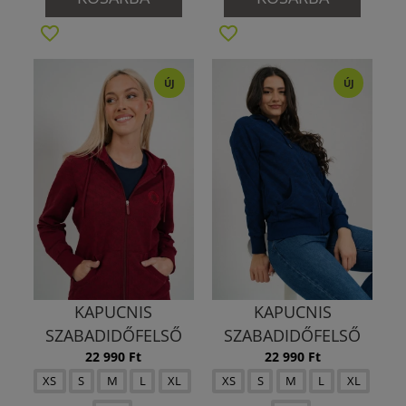
ÚJ
ÚJ
KAPUCNIS
KAPUCNIS
SZABADIDŐFELSŐ
SZABADIDŐFELSŐ
22 990 Ft
22 990 Ft
XS
S
M
L
XL
XS
S
M
L
XL