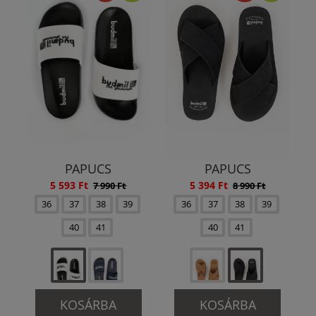
PAPUCS
PAPUCS
5 593 Ft
5 394 Ft
7 990 Ft
8 990 Ft
36
37
38
39
36
37
38
39
40
41
40
41
KOSÁRBA
KOSÁRBA