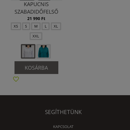
KAPUCNIS
SZABADIDŐFELSŐ
21 990 Ft
XS
S
M
L
XL
XXL
KOSÁRBA
SEGÍTHETÜNK
KAPCSOLAT