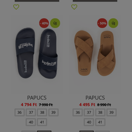
- 40%
ÚJ
- 50%
ÚJ
PAPUCS
PAPUCS
4 794 Ft
4 495 Ft
7 990 Ft
8 990 Ft
36
37
38
39
36
37
38
39
40
41
40
41