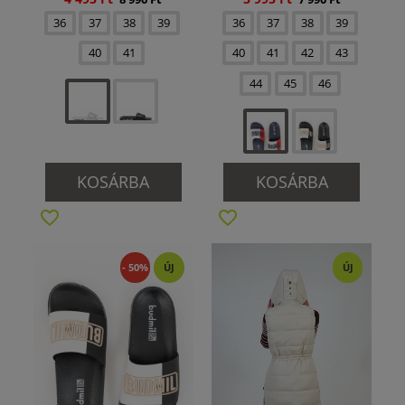
36
37
38
39
36
37
38
39
40
41
40
41
42
43
44
45
46
KOSÁRBA
KOSÁRBA
- 50%
ÚJ
ÚJ