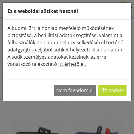
0
Ez a weboldal sütiket használ
Termékkategóriák
A budmil Zrt. a honlap megfelelő működésének
biztosítása, a beállítási adatok rögzítése, valamint a
Részletes keresés
felhasználók honlapon belüli viselkedéséről történő
FŐOLDAL
ÚJ TERMÉKEK
adatgyűjtés céljából sütiket helyezett el a honlapon.
A sütik személyes adatokat kezelnek, az erre
RENDEZÉS:
vonatkozó tájékoztató
itt érhető el.
Nem fogadom el
Elfogadom
- 30%
ÚJ
- 30%
ÚJ