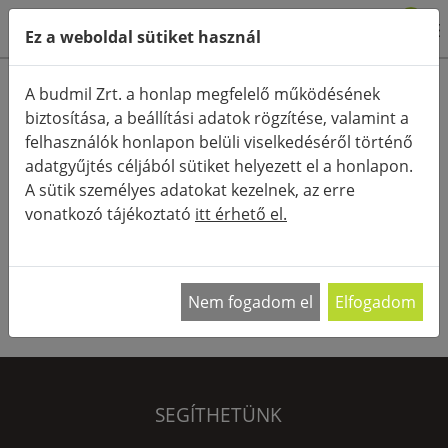
0
Ez a weboldal sütiket használ
Termékkategóriák
A budmil Zrt. a honlap megfelelő működésének
biztosítása, a beállítási adatok rögzítése, valamint a
Részletes keresés
felhasználók honlapon belüli viselkedéséről történő
FŐOLDAL
adatgyűjtés céljából sütiket helyezett el a honlapon.
A sütik személyes adatokat kezelnek, az erre
RENDEZÉS:
vonatkozó tájékoztató
itt érhető el.
NEM TALÁLHATÓ A KERESÉSNEK MEGFELELŐ
Nem fogadom el
Elfogadom
TERMÉK.
SEGÍTHETÜNK