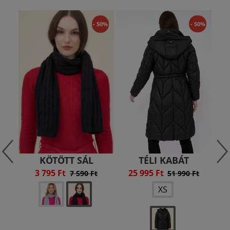
- 50%
- 50%
KÖTÖTT SÁL
TÉLI KABÁT
3 795 Ft
25 995 Ft
1
7 590 Ft
51 990 Ft
XS