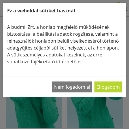
0
Ez a weboldal sütiket használ
FŐOLDAL
KATEGÓRIÁK
KIEGÉSZÍTŐK (RUHÁZAT)
KESZTYŰ
A budmil Zrt. a honlap megfelelő működésének
KESZTYŰ
biztosítása, a beállítási adatok rögzítése, valamint a
felhasználók honlapon belüli viselkedéséről történő
adatgyűjtés céljából sütiket helyezett el a honlapon.
- 50%
A sütik személyes adatokat kezelnek, az erre
vonatkozó tájékoztató
itt érhető el.
Nem fogadom el
Elfogadom