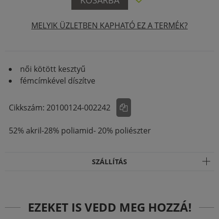
MELYIK ÜZLETBEN KAPHATÓ EZ A TERMÉK?
LEÍRÁS
női kötött kesztyű
fémcímkével díszítve
Cikkszám: 20100124-002242
52% akril-28% poliamid- 20% poliészter
SZÁLLÍTÁS
EZEKET IS VEDD MEG HOZZÁ!