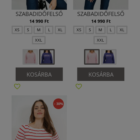
SZABADIDŐFELSŐ
SZABADIDŐFELSŐ
14 990 Ft
14 990 Ft
XS
S
M
L
XL
XS
S
M
L
XL
XXL
XXL
KOSÁRBA
KOSÁRBA
- 30%