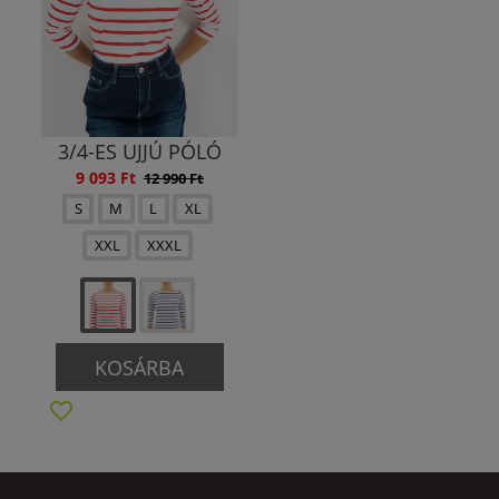
3/4-ES UJJÚ PÓLÓ
9 093 Ft
12 990 Ft
S
M
L
XL
XXL
XXXL
KOSÁRBA