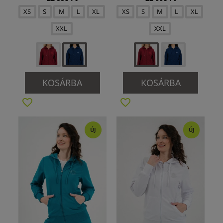
XS
S
M
L
XL
XS
S
M
L
XL
XXL
XXL
KOSÁRBA
KOSÁRBA
ÚJ
ÚJ