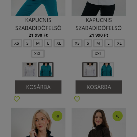
KAPUCNIS
KAPUCNIS
SZABADIDŐFELSŐ
SZABADIDŐFELSŐ
21 990 Ft
21 990 Ft
XS
S
M
L
XL
XS
S
M
L
XL
XXL
XXL
KOSÁRBA
KOSÁRBA
ÚJ
ÚJ