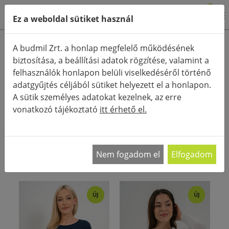
0
Ez a weboldal sütiket használ
Termékkategóriák
A budmil Zrt. a honlap megfelelő működésének
biztosítása, a beállítási adatok rögzítése, valamint a
Részletes keresés
felhasználók honlapon belüli viselkedéséről történő
FŐOLDAL
KATEGÓRIÁK
HOSSZÚ UJJÚ FELSŐ
adatgyűjtés céljából sütiket helyezett el a honlapon.
A sütik személyes adatokat kezelnek, az erre
RENDEZÉS:
vonatkozó tájékoztató
itt érhető el.
Férfi felsők A férfi felsők kiemelt szerepet kapnak
a férfiak öltözködési stílusától függetlenül.
…
Nem fogadom el
Elfogadom
ÚJ
ÚJ