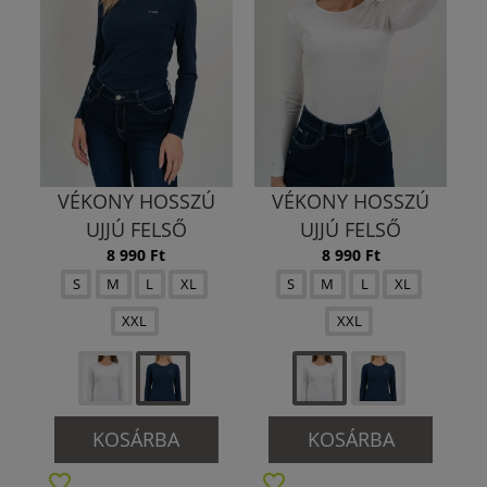
VÉKONY HOSSZÚ
VÉKONY HOSSZÚ
UJJÚ FELSŐ
UJJÚ FELSŐ
8 990 Ft
8 990 Ft
S
M
L
XL
S
M
L
XL
XXL
XXL
KOSÁRBA
KOSÁRBA