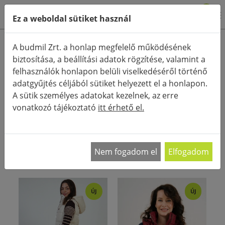
0
Ez a weboldal sütiket használ
Termékkategóriák
A budmil Zrt. a honlap megfelelő működésének
biztosítása, a beállítási adatok rögzítése, valamint a
Részletes keresés
felhasználók honlapon belüli viselkedéséről történő
FŐOLDAL
KATEGÓRIÁK
MELLÉNY
adatgyűjtés céljából sütiket helyezett el a honlapon.
A sütik személyes adatokat kezelnek, az erre
RENDEZÉS:
vonatkozó tájékoztató
itt érhető el.
Női mellény A mellény egy olyan örök darab,
aminek minden ruhatárban helyet kell kapnia.
…
Nem fogadom el
Elfogadom
ÚJ
ÚJ