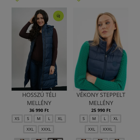
ÚJ
HOSSZÚ TÉLI
VÉKONY STEPPELT
MELLÉNY
MELLÉNY
36 990 Ft
25 990 Ft
XS
S
M
L
XL
S
M
L
XL
XXL
XXXL
XXL
XXXL