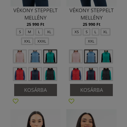
VÉKONY STEPPELT
VÉKONY STEPPELT
MELLÉNY
MELLÉNY
25 990 Ft
25 990 Ft
S
M
L
XL
XS
S
L
XL
XXL
XXXL
XXL
KOSÁRBA
KOSÁRBA