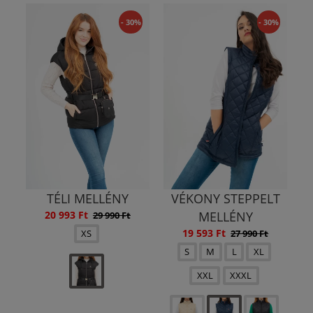
- 30%
- 30%
TÉLI MELLÉNY
VÉKONY STEPPELT
20 993 Ft
MELLÉNY
29 990 Ft
19 593 Ft
27 990 Ft
XS
S
M
L
XL
XXL
XXXL