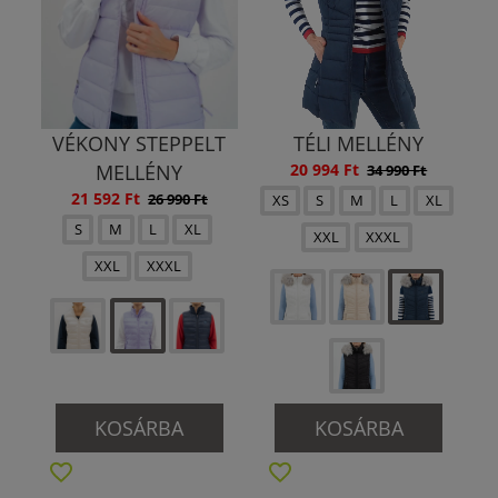
VÉKONY STEPPELT
TÉLI MELLÉNY
MELLÉNY
20 994 Ft
34 990 Ft
21 592 Ft
26 990 Ft
XS
S
M
L
XL
S
M
L
XL
XXL
XXXL
XXL
XXXL
KOSÁRBA
KOSÁRBA