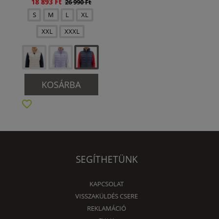
18 893 Ft
26 990 Ft
S
M
L
XL
XXL
XXXL
KOSÁRBA
SEGÍTHETÜNK
KAPCSOLAT
VISSZAKÜLDÉS CSERE
REKLAMÁCIÓ