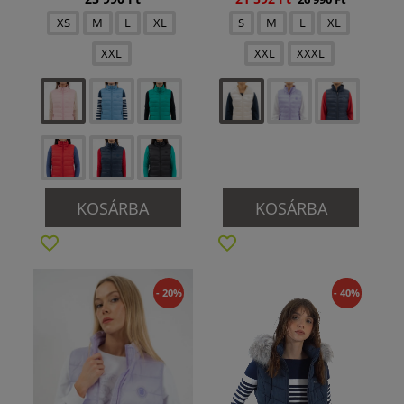
XS
M
L
XL
S
M
L
XL
XXL
XXL
XXXL
KOSÁRBA
KOSÁRBA
- 20%
- 40%