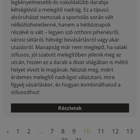
legkényelmesebb és sokoldalúbb darabja
kétségkívül a melegítő nadrág. Ez a típusú
alsóruházat nemcsak a sportolás során vált
nélkülözhetetlenné, hanem a hétköznapok
részévé is vált – legyen szó otthoni pihenésről,
városi sétáról, hétvégi bevásárlásról vagy akár
utazásról. Manapság már nem meglepő, ha valaki
stílusos, jól szabott melegítőben jelenik meg az
utcán, hiszen ez a darab a divat világában is méltó
helyet vívott ki magának. Nézzük meg, miért
érdemes melegítő nadrágot választani, mire
figyelj vásárláskor, és hogyan kombinálhatod a
stílusodhoz!
Részletek
‹
1
2
...
7
8
9
10
11
12
13