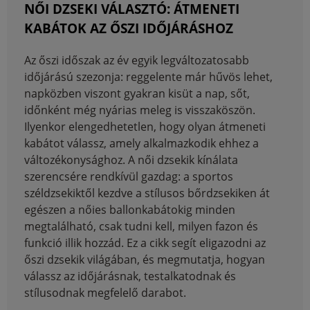
NŐI DZSEKI VÁLASZTÓ: ÁTMENETI
KABÁTOK AZ ŐSZI IDŐJÁRÁSHOZ
Az őszi időszak az év egyik legváltozatosabb
időjárású szezonja: reggelente már hűvös lehet,
napközben viszont gyakran kisüt a nap, sőt,
időnként még nyárias meleg is visszaköszön.
Ilyenkor elengedhetetlen, hogy olyan átmeneti
kabátot válassz, amely alkalmazkodik ehhez a
változékonysághoz. A női dzsekik kínálata
szerencsére rendkívül gazdag: a sportos
széldzsekiktől kezdve a stílusos bőrdzsekiken át
egészen a nőies ballonkabátokig minden
megtalálható, csak tudni kell, milyen fazon és
funkció illik hozzád. Ez a cikk segít eligazodni az
őszi dzsekik világában, és megmutatja, hogyan
válassz az időjárásnak, testalkatodnak és
stílusodnak megfelelő darabot.