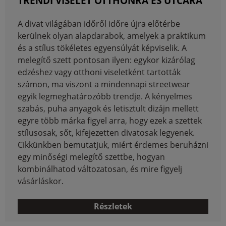
TRENDI VISELET OTTHONRA ÉS UTCÁRA
A divat világában időről időre újra előtérbe
kerülnek olyan alapdarabok, amelyek a praktikum
és a stílus tökéletes egyensúlyát képviselik. A
melegítő szett pontosan ilyen: egykor kizárólag
edzéshez vagy otthoni viseletként tartották
számon, ma viszont a mindennapi streetwear
egyik legmeghatározóbb trendje. A kényelmes
szabás, puha anyagok és letisztult dizájn mellett
egyre több márka figyel arra, hogy ezek a szettek
stílusosak, sőt, kifejezetten divatosak legyenek.
Cikkünkben bemutatjuk, miért érdemes beruházni
egy minőségi melegítő szettbe, hogyan
kombinálhatod változatosan, és mire figyelj
vásárláskor.
Részletek