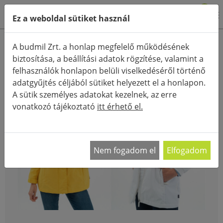
0
Ez a weboldal sütiket használ
FŐOLDAL
BLOG
A budmil Zrt. a honlap megfelelő működésének
biztosítása, a beállítási adatok rögzítése, valamint a
felhasználók honlapon belüli viselkedéséről történő
adatgyűjtés céljából sütiket helyezett el a honlapon.
A sütik személyes adatokat kezelnek, az erre
vonatkozó tájékoztató
itt érhető el.
Nem fogadom el
Elfogadom