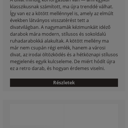
klasszikusnak számított, ma újra trenddé válhat.
Így van ez a kötött mellénnyel is, amely az elmúlt
években látványos visszatérést tett a
divatvilágban. A nagymamák kézimunkáit idéző
darabok mára modern, stílusos és sokoldalú
ruhadarabokká alakultak. A kötött mellény ma
már nem csupán régi emlék, hanem a városi
divat, az irodai öltözködés és a hétköznapi stílusos
megjelenés egyik kulcseleme. De miért hódít újra
ez a retro darab, és hogyan érdemes viselni.
Részletek