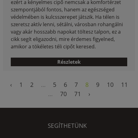
ezért a kényelmes cipő nemcsak a komfortérzet
szempontjából fontos, hanem az egészséged
védelmében is kulcsszerepet játszik. Ha télen is
szeretsz aktív lenni, sétálni, városban rohangálni
vagy akár hosszabb napokat töltesz talpon, ez a
cikk segít eligazodni, mire érdemes figyelned,
amikor a tökéletes téli cipőt keresed.
Részletek
‹
1
2
...
5
6
7
8
9
10
11
...
70
71
›
SEGÍTHETÜNK