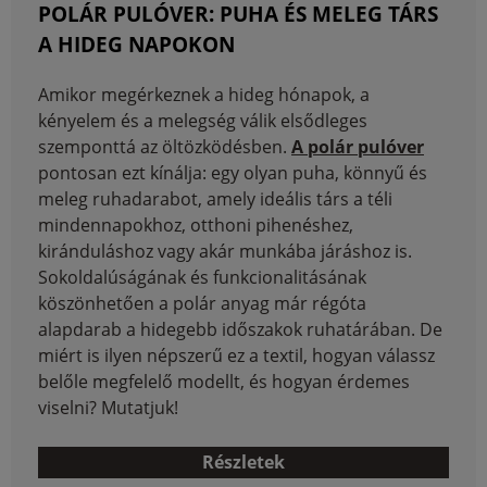
POLÁR PULÓVER: PUHA ÉS MELEG TÁRS
A HIDEG NAPOKON
Amikor megérkeznek a hideg hónapok, a
kényelem és a melegség válik elsődleges
szemponttá az öltözködésben.
A polár pulóver
pontosan ezt kínálja: egy olyan puha, könnyű és
meleg ruhadarabot, amely ideális társ a téli
mindennapokhoz, otthoni pihenéshez,
kiránduláshoz vagy akár munkába járáshoz is.
Sokoldalúságának és funkcionalitásának
köszönhetően a polár anyag már régóta
alapdarab a hidegebb időszakok ruhatárában. De
miért is ilyen népszerű ez a textil, hogyan válassz
belőle megfelelő modellt, és hogyan érdemes
viselni? Mutatjuk!
Részletek