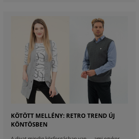
KÖTÖTT MELLÉNY: RETRO TREND ÚJ
KÖNTÖSBEN
A divat mindig körforgásban van — ami egykor