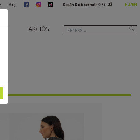
k
Blog
Kosár:
0
db termék
0 Ft
HU
EN
J
AKCIÓS
m