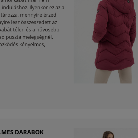
, a női kabát már nem
 induláshoz. Ilyenkor ez az a
tározza, mennyire érzed
yire lesz összeszedett az
 kabát télen és a hűvösebb
ad puszta melegségnél.
tözködés kényelmes,
ELMES DARABOK