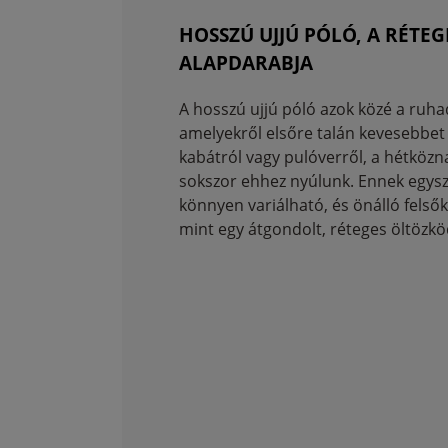
HOSSZÚ UJJÚ PÓLÓ, A RÉTE
ALAPDARABJA
A hosszú ujjú póló azok közé a ruha
amelyekről elsőre talán kevesebbet
kabátról vagy pulóverről, a hétkö
sokszor ehhez nyúlunk. Ennek egysz
könnyen variálható, és önálló fels
mint egy átgondolt, réteges öltözkö