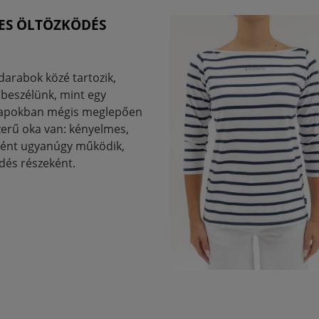
GES ÖLTÖZKÖDÉS
darabok közé tartozik,
 beszélünk, mint egy
znapokban mégis meglepően
erű oka van: kényelmes,
őként ugyanúgy működik,
dés részeként.