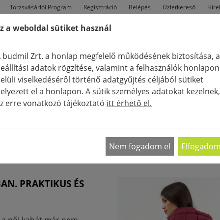
Törzsvásárlói Program
Regisztráció
Belépés
Üzletkereső
Híre
z a weboldal sütiket használ
FÉRFI
TÁSKÁK
CIPŐK
Ú
 budmil Zrt. a honlap megfelelő működésének biztosítása, a
eállítási adatok rögzítése, valamint a felhasználók honlapon
elüli viselkedéséről történő adatgyűjtés céljából sütiket
elyezett el a honlapon. A sütik személyes adatokat kezelnek,
z erre vonatkozó tájékoztató
itt érhető el.
Nem fogadom el
Elfogado
AN. PRAKTIKUS ÉS