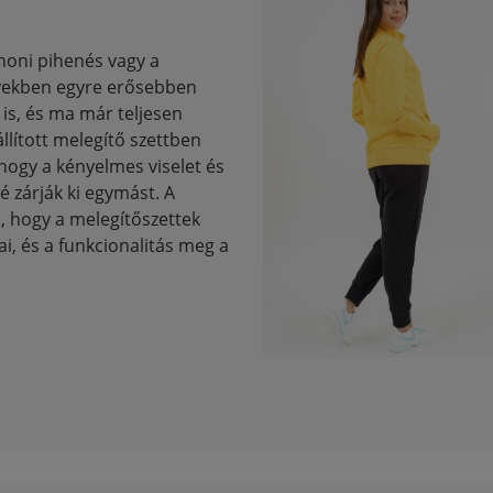
honi pihenés vagy a
években egyre erősebben
is, és ma már teljesen
állított melegítő szettben
 hogy a kényelmes viselet és
 zárják ki egymást. A
ki, hogy a melegítőszettek
i, és a funkcionalitás meg a