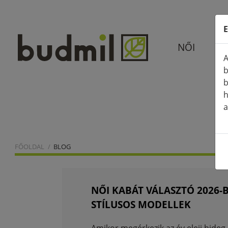
E
NŐI
A
b
b
h
a
FŐOLDAL
BLOG
NŐI KABÁT VÁLASZTÓ 2026-B
STÍLUSOS MODELLEK