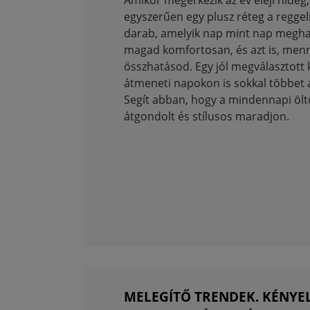
Amikor megérkezik az év eleji hideg
egyszerűen egy plusz réteg a reggeli
darab, amelyik nap mint nap megha
magad komfortosan, és azt is, menn
összhatásod. Egy jól megválasztott
átmeneti napokon is sokkal többet 
Segít abban, hogy a mindennapi öl
átgondolt és stílusos maradjon.
MELEGÍTŐ TRENDEK. KÉNY