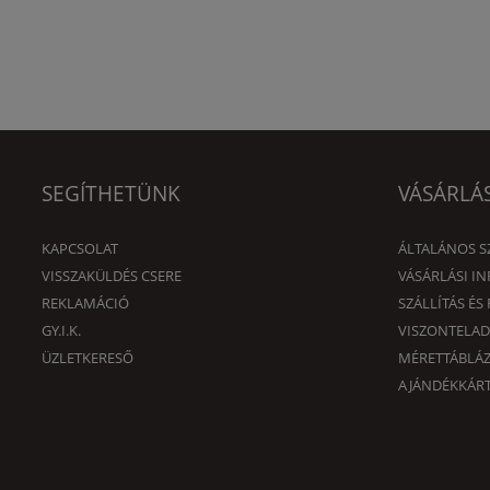
SEGÍTHETÜNK
VÁSÁRLÁ
KAPCSOLAT
ÁLTALÁNOS S
VISSZAKÜLDÉS CSERE
VÁSÁRLÁSI I
REKLAMÁCIÓ
SZÁLLÍTÁS ÉS 
GY.I.K.
VISZONTELA
ÜZLETKERESŐ
MÉRETTÁBLÁ
AJÁNDÉKKÁRT