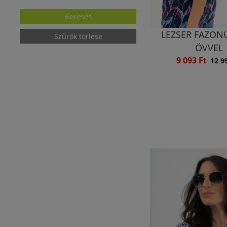
LEZSER FAZON
Szűrők törlése
ÖVVEL
9 093 Ft
12 9