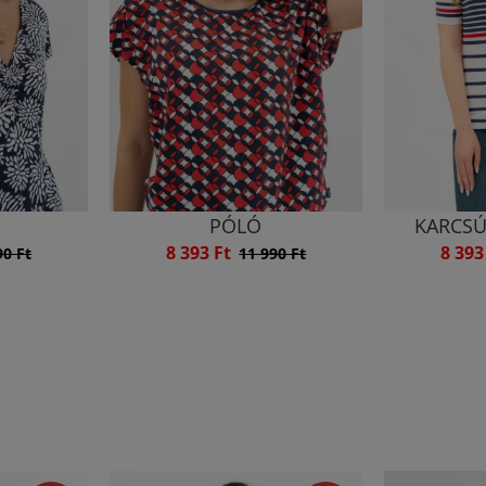
PÓLÓ
KARCSÚ
8 393 Ft
8 393
90 Ft
11 990 Ft