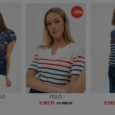
- 20%
ÓLÓ
PÓLÓ
9 592 Ft
9 592
11 990 Ft