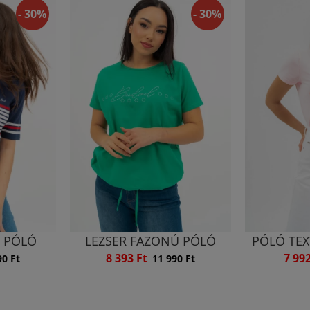
- 30%
- 30%
T PÓLÓ
LEZSER FAZONÚ PÓLÓ
PÓLÓ TEX
8 393 Ft
7 99
90 Ft
11 990 Ft