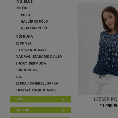
ING, BLÚZ
PÓLÓK
PÓLÓ
GALLÉROS PÓLÓ
UJJATLAN PÓLÓ
NŐI RUHA
SZOKNYA
FITNESZ RUHÁZAT
NADRÁG, SZABADIDŐ ALSÓ
SHORT, BERMUDA
FÜRDŐRUHA
SÁL
SAPKA / BASEBALL SAPKA
KIEGÉSZÍTŐK (RUHÁZAT)
LEZSER P
FÉRFI
11 990 Ft
TÁSKÁK