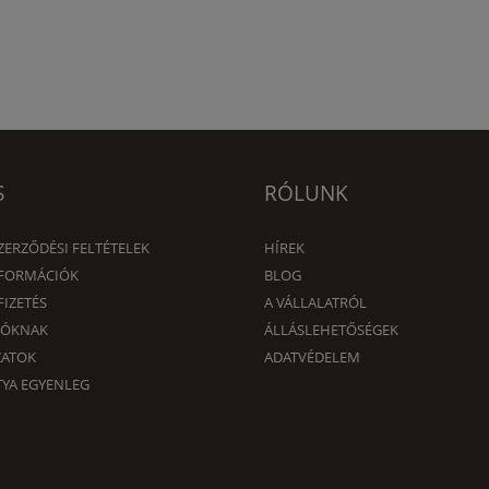
S
RÓLUNK
ZERZŐDÉSI FELTÉTELEK
HÍREK
NFORMÁCIÓK
BLOG
FIZETÉS
A VÁLLALATRÓL
DÓKNAK
ÁLLÁSLEHETŐSÉGEK
ZATOK
ADATVÉDELEM
YA EGYENLEG