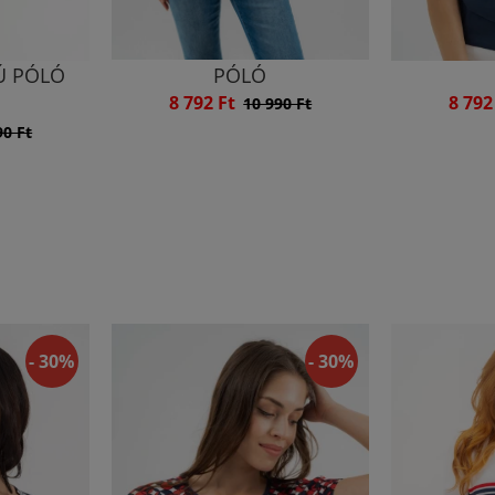
Ú PÓLÓ
PÓLÓ
8 792 Ft
8 792
10 990 Ft
90 Ft
- 30%
- 30%