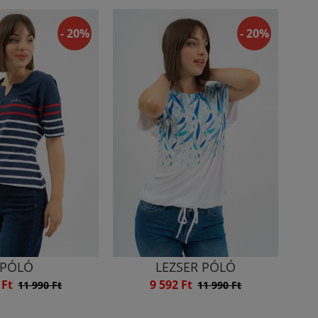
- 20%
- 20%
PÓLÓ
LEZSER PÓLÓ
 Ft
9 592 Ft
11 990 Ft
11 990 Ft