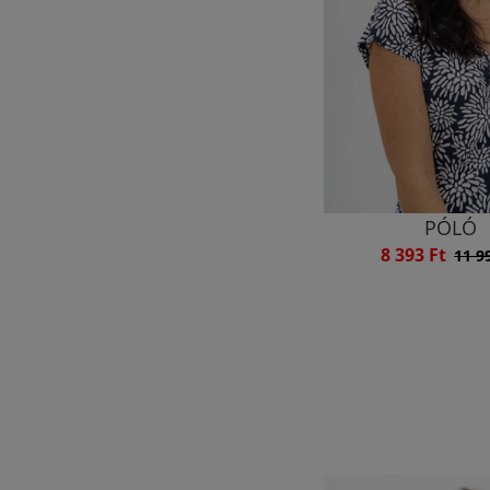
PÓLÓ
8 393 Ft
11 9