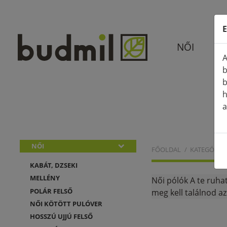
E
NŐI
A
b
b
h
a
NŐI
FŐOLDAL
KATEGÓRIÁ
KABÁT, DZSEKI
MELLÉNY
Női pólók A te ruha
POLÁR FELSŐ
meg kell találnod az
NŐI KÖTÖTT PULÓVER
HOSSZÚ UJJÚ FELSŐ