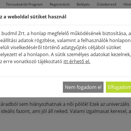
Törzsvásárlói Program
Regisztráció
Belépés
Üzletkereső
Híre
z a weboldal sütiket használ
FÉRFI
TÁSKÁK
CIPŐK
Ú
 budmil Zrt. a honlap megfelelő működésének biztosítása, a
eállítási adatok rögzítése, valamint a felhasználók honlapon
elüli viselkedéséről történő adatgyűjtés céljából sütiket
elyezett el a honlapon. A sütik személyes adatokat kezelnek,
z erre vonatkozó tájékoztató
itt érhető el.
K
PÓLÓ
PÓLÓK
MEGJELENÍTÉ
Nem fogadom el
Elfogado
táradból sem hiányozhatnak a női pólók! Ezek az univerzális 
 ideális fazont, ami jól áll neked. Valami izgalmasat keresel,